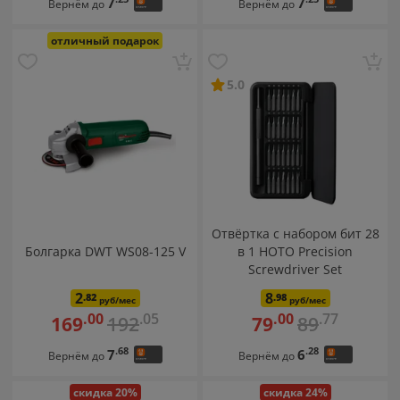
7
7
Вернём до
Вернём до
отличный подарок
5.0
Отвёртка с набором бит 28
Болгарка DWT WS08-125 V
в 1 HOTO Precision
Screwdriver Set
2
8
.82
.98
руб/мес
руб/мес
.05
.77
.00
.00
192
89
169
79
.68
.28
7
6
Вернём до
Вернём до
скидка 20%
скидка 24%