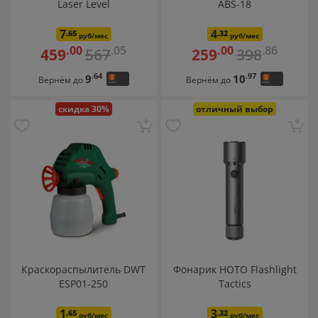
Laser Level
ABS-18
7
4
.65
.32
руб/мес
руб/мес
.05
.86
.00
.00
567
398
459
259
.64
.97
9
10
Вернём до
Вернём до
скидка 30%
отличный выбор
Краскораспылитель DWT
Фонарик HOTO Flashlight
ESP01-250
Tactics
1
3
.65
.32
руб/мес
руб/мес