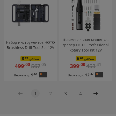
Шлифовальная машинка-
Набор инструментов HOTO
гравер HOTO Professional
Brushless Drill Tool Set 12V
Rotary Tool Kit 12V
8
6
.32
.65
руб/мес
руб/мес
.05
.41
.00
.00
567
453
499
399
.64
.47
9
12
Вернём до
Вернём до
1
2
3
4