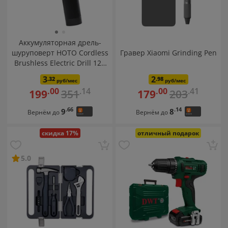
Аккумуляторная дрель-
шуруповерт HOTO Cordless
Гравер Xiaomi Grinding Pen
Brushless Electric Drill 12V
QWLDZ001 (серый)
3
2
.32
.98
руб/мес
руб/мес
.14
.41
.00
.00
351
203
199
179
.66
.14
9
8
Вернём до
Вернём до
скидка 17%
отличный подарок
5.0