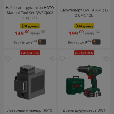
Набор инструментов HOTO
Шуруповерт DWT ABS-12 L-
Manual Tool Set QWSGJ002
2 BMC 12В
(серый)
2
3
.65
.32
руб/мес
руб/мес
.68
.14
.00
.00
180
226
149
199
.23
.05
7
9
Вернём до
Вернём до
скидка 19%
скидка 35%
Лазерный нивелир HOTO
Дрель-шуруповерт DWT