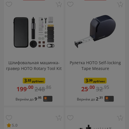
Шлифовальная машинка-
Рулетка HOTO Self-locking
гравер HOTO Rotary Tool Kit
Tape Measure
3
3
.32
.30
руб/мес
руб/мес
.86
.95
.00
.00
248
32
199
25
.95
.31
9
2
Вернём до
Вернём до
5.0