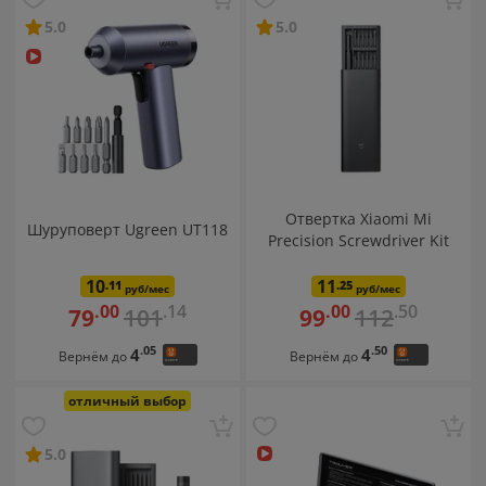
Туризм
Фены
Чемоданы
5.0
5.0
Отвертка Xiaomi Mi
Шуруповерт Ugreen UT118
Precision Screwdriver Kit
10
11
.11
.25
руб/мес
руб/мес
.14
.50
.00
.00
101
112
79
99
.05
.50
4
4
Вернём до
Вернём до
отличный выбор
5.0