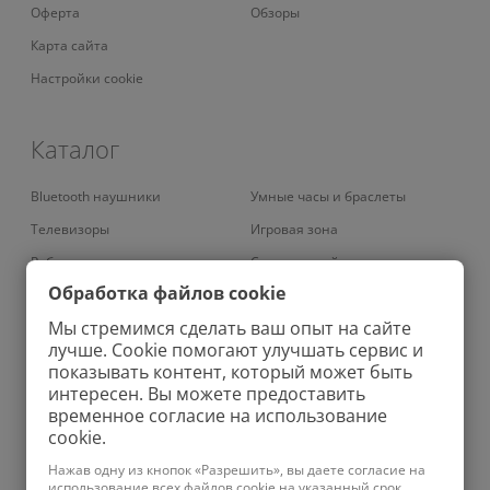
Оферта
Обзоры
Карта сайта
Настройки cookie
Каталог
Bluetooth наушники
Умные часы и браслеты
Телевизоры
Игровая зона
Роботы-пылесосы
Смарт-устройства
Обработка файлов cookie
Умные кондиционеры
Умный дом
Мы стремимся сделать ваш опыт на сайте
Вертикальные пылесосы
Аудио
лучше. Cookie помогают улучшать сервис и
Роботы-мойщики окон
Зубные щетки
показывать контент, который может быть
интересен. Вы можете предоставить
Колонки
Велосипеды
временное согласие на использование
Проекторы
Зарядные устройства
cookie.
Увлажнители
Бритвы
Нажав одну из кнопок «Разрешить», вы даете согласие на
использование всех файлов cookie на указанный срок.