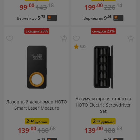
.18
.14
.00
.00
143
226
99
199
.73
.05
5
9
Вернём до
Вернём до
скидка 23%
скидка 23%
5.0
Аккумуляторная отвёртка
Лазерный дальномер HOTO
HOTO Electric Screwdriver
Smart Laser Measure
Set
2
2
.32
.32
руб/мес
руб/мес
.68
.68
.00
.00
180
180
139
139
.23
.23