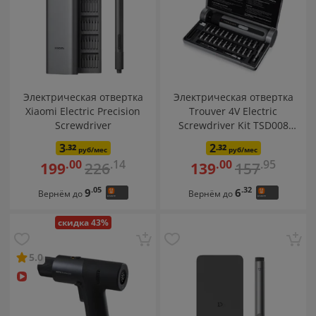
Электрическая отвертка
Электрическая отвертка
Xiaomi Electric Precision
Trouver 4V Electric
Screwdriver
Screwdriver Kit TSD008
(серая)
3
2
.32
.32
руб/мес
руб/мес
.14
.95
.00
.00
226
157
199
139
.05
.32
9
6
Вернём до
Вернём до
скидка 43%
5.0