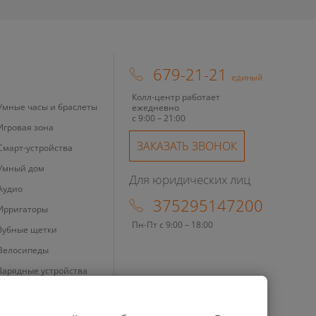
679-21-21
единый
Колл-центр работает
Умные часы и браслеты
ежедневно
с 9:00 – 21:00
Игровая зона
ЗАКАЗАТЬ ЗВОНОК
Смарт-устройства
Умный дом
Для юридических лиц
Аудио
375295147200
Ирригаторы
Пн-Пт с 9:00 – 18:00
Зубные щетки
Велосипеды
Зарядные устройства
Бритвы
Ноутбуки