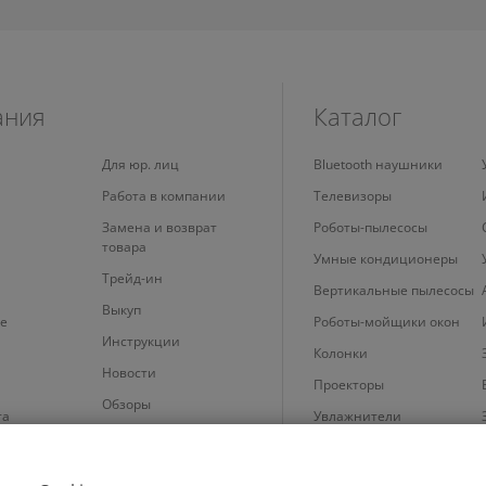
ания
Каталог
Для юр. лиц
Bluetooth наушники
Работа в компании
Телевизоры
Замена и возврат
Роботы-пылесосы
товара
Умные кондиционеры
Трейд-ин
Вертикальные пылесосы
Выкуп
е
Роботы-мойщики окон
Инструкции
Колонки
Новости
Проекторы
Обзоры
та
Увлажнители
 cookie
Планшеты
Телефоны