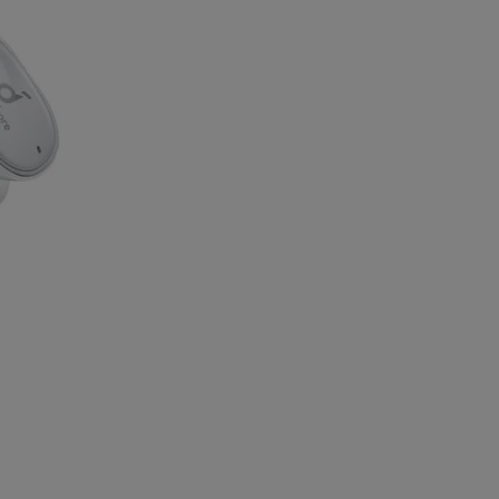
Беспроводные Bluetooth-
наушники Anker SoundCore
Liberty 2 Pro
еходник для
Автомобильное