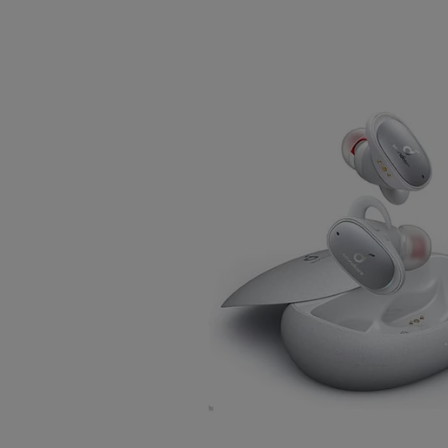
наушни
Стои
Верн