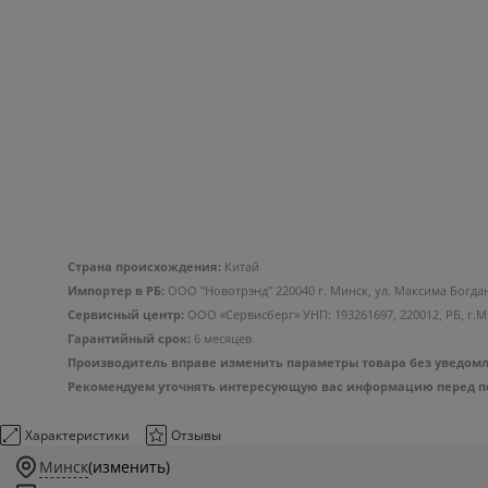
Страна происхождения:
Китай
Импортер в РБ:
ООО "Новотрэнд" 220040 г. Минск, ул. Максима Богда
Сервисный центр:
ООО «Сервисберг» УНП: 193261697, 220012, РБ, г.Минс
Гарантийный срок:
6 месяцев
Производитель вправе изменить параметры товара без уведомле
Рекомендуем уточнять интересующую вас информацию перед пок
Характеристики
Отзывы
Минск
(изменить)