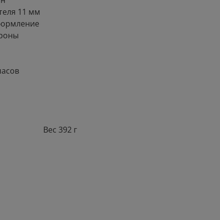
он
теля 11 мм
формление
ороны
часов
Вес 392 г