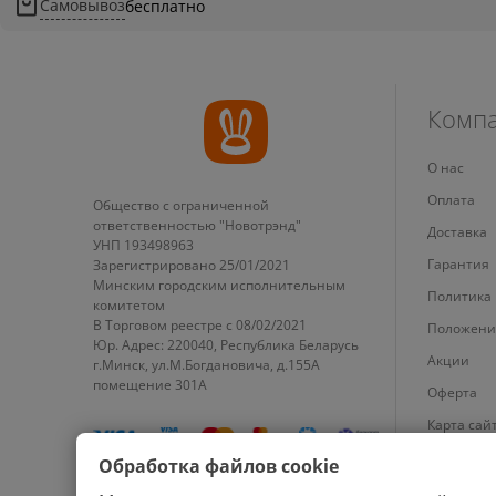
Самовывоз
бесплатно
Комп
О нас
Оплата
Общество с ограниченной
ответственностью "Новотрэнд"
Доставка
УНП 193498963
Гарантия
Зарегистрировано 25/01/2021
Минским городским исполнительным
Политика
комитетом
В Торговом реестре с 08/02/2021
Положени
Юр. Адрес: 220040, Республика Беларусь
Акции
г.Минск, ул.М.Богдановича, д.155А
помещение 301А
Оферта
Карта сай
Настройки
Обработка файлов cookie