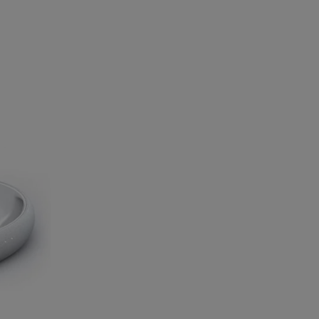
Аккумулятор Hyu
ков АТ Lightning
зарядное Baseus Square
FUEL 20iON 
- 3.5 мм
Metal Car
2
5
1
руб/мес
руб/мес
руб/ме
.16
.11
.89
19
.00
45
.00
1
мость:
Стоимость:
Стоимость:
.24
.58
.55
3
3
4
ём до
Вернём до
Вернём до