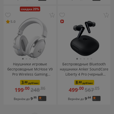
скидка 20%
5.0
Наушники игровые
Беспроводные Bluetooth
беспроводные McHose V9
наушники Anker SoundCore
Pro Wireless Gaming
Liberty 4 Pro (черный
(белый/серебристый)
матовый)
3
8
.32
.32
руб/мес
руб/мес
.86
.05
.00
.00
248
567
199
499
.95
.64
9
9
Вернём до
Вернём до