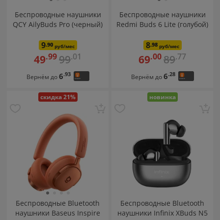
Беспроводные наушники
Беспроводные наушники
QCY AilyBuds Pro (черный)
Redmi Buds 6 Lite (голубой)
9
8
.90
.98
руб/мес
руб/мес
.01
.77
.99
.00
99
89
49
69
.93
.28
6
6
Вернём до
Вернём до
скидка 21%
новинка
Беспроводные Bluetooth
Беспроводные Bluetooth
наушники Baseus Inspire
наушники Infinix XBuds N5