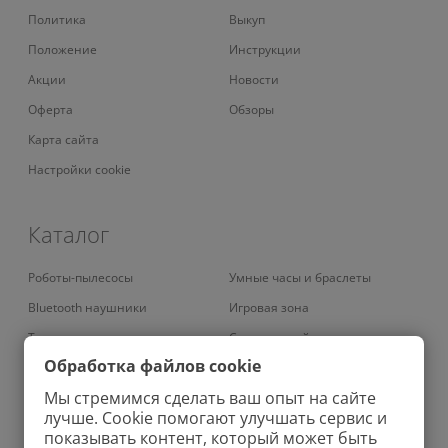
Политика
Выкуп
Положение
Инструкции
Акции
Новости
Оферта
Обзоры
Карта сайта
Настройки cookie
Каталог
Роботы-пылесосы
Умные часы и браслеты
Bluetooth наушники
Игровая зона
Телевизоры
Смарт-устройства
Обработка файлов cookie
Умные кондиционеры
Умный дом
Мы стремимся сделать ваш опыт на сайте
Вертикальные пылесосы
Аудио
лучше. Cookie помогают улучшать сервис и
Роботы-мойщики окон
Ноутбуки
показывать контент, который может быть