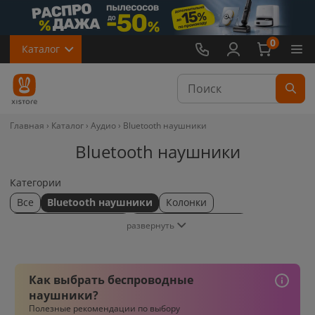
0
Каталог
Главная
Каталог
Аудио
Bluetooth наушники
Bluetooth наушники
Категории
Все
Bluetooth наушники
Колонки
Накладные наушники
Наушники-вкладыши
развернуть
Микрофоны
Как выбрать беспроводные
наушники?
Полезные рекомендации по выбору