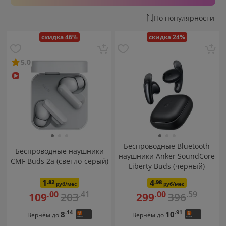
По популярности
скидка 46%
скидка 24%
5.0
Беспроводные Bluetooth
Беспроводные наушники
наушники Anker SoundCore
CMF Buds 2a (светло-серый)
Liberty Buds (черный)
1
4
.82
.98
руб/мес
руб/мес
.41
.59
.00
.00
203
396
109
299
.14
.91
8
10
Вернём до
Вернём до