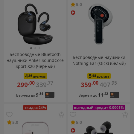
5.0
Беспроводные Bluetooth
Беспроводные наушники
наушники Anker SoundCore
Nothing Ear (stick) (белый)
Sport X20 (черный)
4
5
.98
.98
руб/мес
руб/мес
.77
.95
.00
.00
339
407
299
359
.34
.22
9
11
Вернём до
Вернём до
скидка 24%
выгодный кредит 0.0001%
5.0
5.0