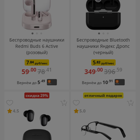
Беспроводные наушники
Беспроводные Bluetooth
Redmi Buds 6 Active
наушники Яндекс Дропс
(розовый)
(черный)
7
5
.84
.82
руб/мес
руб/мес
.41
.59
.00
.00
78
396
59
349
.49
.91
5
10
Вернём до
Вернём до
скидка 29%
отличный подарок
4.5
5.0