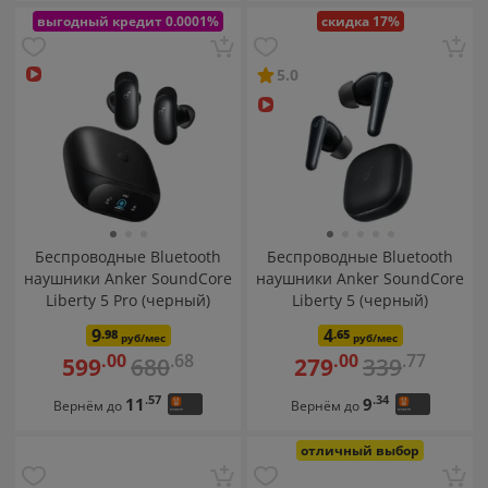
выгодный кредит 0.0001%
скидка 17%
5.0
Беспроводные Bluetooth
Беспроводные Bluetooth
наушники Anker SoundCore
наушники Anker SoundCore
Liberty 5 Pro (черный)
Liberty 5 (черный)
9
4
.98
.65
руб/мес
руб/мес
.68
.77
.00
.00
680
339
599
279
.57
.34
11
9
Вернём до
Вернём до
отличный выбор