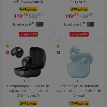
XH1 (коралловый)
(черный)
6
2
.98
.48
руб/мес
руб/мес
.95
.32
.00
.00
532
169
419
149
.06
.77
9
6
Вернём до
Вернём до
скидка 46%
скидка 20%
5.0
5.0
Беспроводные наушники
Беспроводные Bluetooth
каффы Anker soundcore
наушники Redmi Buds 8 Lite
C40i (черный)
(синий)
3
11
.32
.25
руб/мес
руб/мес