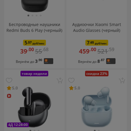
Беспроводные наушники
Аудиоочки Xiaomi Smart
Redmi Buds 6 Play (черный)
Audio Glasses (черный)
5
7
.57
.65
руб/мес
руб/мес
.68
.59
.00
.00
55
521
39
459
.90
.87
3
8
Вернём до
Вернём до
товар недели
скидка 23%
5.0
5.0
4Д 12:27:59