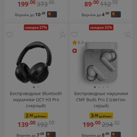
.86
.50
.00
.00
373
112
199
89
.28
.50
10
4
Вернём до
Вернём до
скидка 27%
скидка 32%
5.0
Беспроводные Bluetooth
Беспроводные наушники
наушники QCY H3 Pro
CMF Buds Pro 2 (светло-
(черный)
серый)
2
3
.32
.32
руб/мес
руб/мес
.05
.32
.00
.00
192
294
139
199
.68
.09
7
8
Вернём до
Вернём до