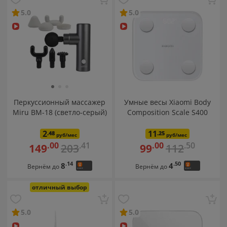
Туризм
Фены
Чемоданы
5.0
5.0
Перкуссионный массажер
Умные весы Xiaomi Body
Miru BM-18 (светло-серый)
Composition Scale S400
2
11
.48
.25
руб/мес
руб/мес
.41
.50
.00
.00
203
112
149
99
.14
.50
8
4
Вернём до
Вернём до
отличный выбор
5.0
5.0