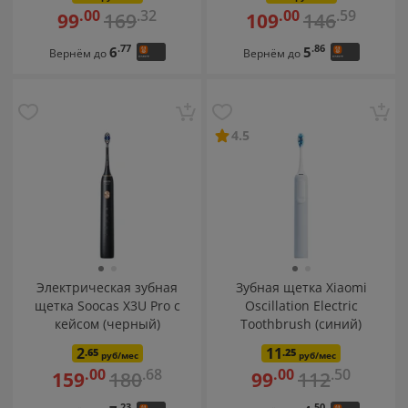
.32
.59
.00
.00
169
146
99
109
.77
.86
6
5
Вернём до
Вернём до
4.5
Электрическая зубная
Зубная щетка Xiaomi
щетка Soocas X3U Pro с
Oscillation Electric
кейсом (черный)
Toothbrush (синий)
2
11
.65
.25
руб/мес
руб/мес
.68
.50
.00
.00
180
112
159
99
.23
.50