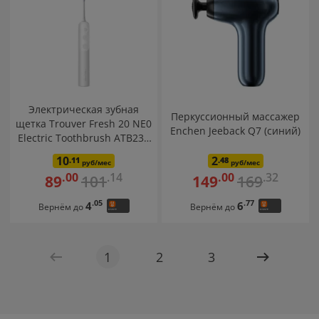
Электрическая зубная
Перкуссионный массажер
щетка Trouver Fresh 20 NE0
Enchen Jeeback Q7 (синий)
Electric Toothbrush ATB23B
(белый)
10
2
.11
.48
руб/мес
руб/мес
.14
.32
.00
.00
101
169
89
149
.05
.77
4
6
Вернём до
Вернём до
1
2
3