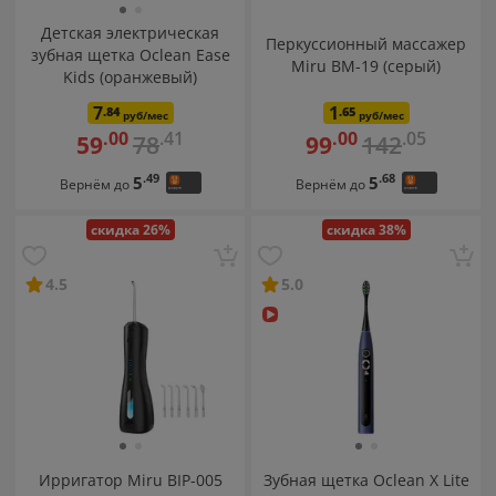
Детская электрическая
Перкуссионный массажер
зубная щетка Oclean Ease
Miru ВМ-19 (серый)
Kids (оранжевый)
7
1
.84
.65
руб/мес
руб/мес
.41
.05
.00
.00
78
142
59
99
.49
.68
5
5
Вернём до
Вернём до
скидка 26%
скидка 38%
4.5
5.0
Ирригатор Miru BIP-005
Зубная щетка Oclean X Lite