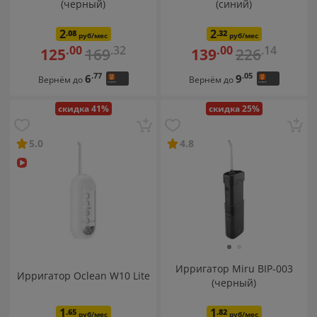
(черный)
(синий)
2
2
.08
.32
руб/мес
руб/мес
.32
.14
.00
.00
169
226
125
139
.77
.05
6
9
Вернём до
Вернём до
скидка 41%
скидка 25%
5.0
4.8
Ирригатор Miru BIP-003
Ирригатор Oclean W10 Lite
(черный)
1
1
.65
.82
руб/мес
руб/мес