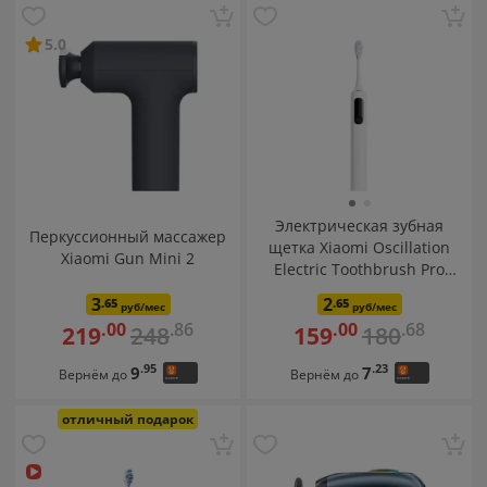
5.0
Электрическая зубная
Перкуссионный массажер
щетка Xiaomi Oscillation
Xiaomi Gun Mini 2
Electric Toothbrush Pro
(белый)
3
2
.65
.65
руб/мес
руб/мес
.86
.68
.00
.00
248
180
219
159
.95
.23
9
7
Вернём до
Вернём до
отличный подарок