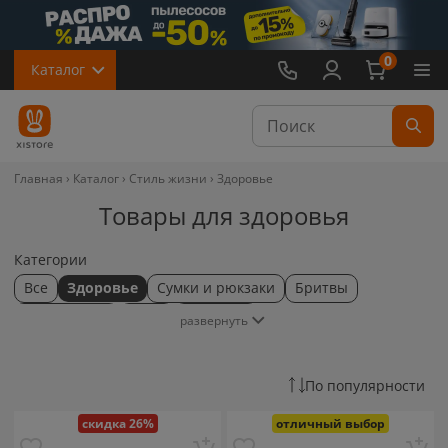
0
Каталог
Главная
Каталог
Стиль жизни
Здоровье
Товары для здоровья
Категории
Все
Здоровье
Сумки и рюкзаки
Бритвы
Велосипеды
Весы
Для вина
развернуть
Для домашних животных
Для кофе
Зубные щетки
Игровая зона
Инструменты
Ирригаторы
Красота
По популярности
Машинки для стрижки
Настольные игры
Очки
скидка 26%
отличный выбор
Сад и огород
Спорт
Термосы и термокружки