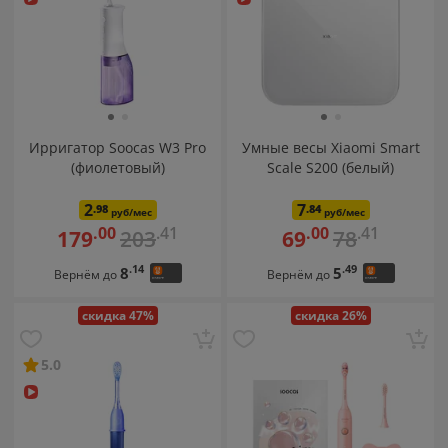
Ирригатор Soocas W3 Pro
Умные весы Xiaomi Smart
(фиолетовый)
Scale S200 (белый)
2
7
.98
.84
руб/мес
руб/мес
.41
.41
.00
.00
203
78
179
69
.14
.49
8
5
Вернём до
Вернём до
скидка 47%
скидка 26%
5.0