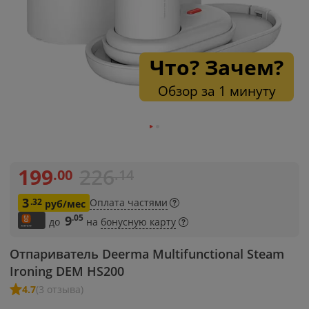
Что? Зачем?
Обзор за 1 минуту
199
226
.00
.14
3
.32
Оплата частями
руб/мес
.05
9
до
на
бонусную карту
Отпариватель Deerma Multifunctional Steam
Ironing DEM HS200
4.7
(3 отзыва)