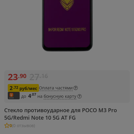
23
27
.90
.16
2
.72
Оплата частями
руб/мес
.07
4
до
на
бонусную карту
Стекло противоударное для POCO M3 Pro
5G/Redmi Note 10 5G АТ FG
0
(0 отзывов)