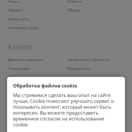
Акции
Новости
Оферта
Обзоры
Карта сайта
Настройки cookie
Каталог
Bluetooth наушники
Умные часы и браслеты
Телевизоры
Игровая зона
Роботы-пылесосы
Смарт-устройства
Обработка файлов cookie
Умные кондиционеры
Умный дом
Мы стремимся сделать ваш опыт на сайте
Вертикальные пылесосы
Аудио
лучше. Cookie помогают улучшать сервис и
Роботы-мойщики окон
Зубные щетки
показывать контент, который может быть
интересен. Вы можете предоставить
Колонки
Велосипеды
временное согласие на использование
Проекторы
Зарядные устройства
cookie.
Увлажнители
Бритвы