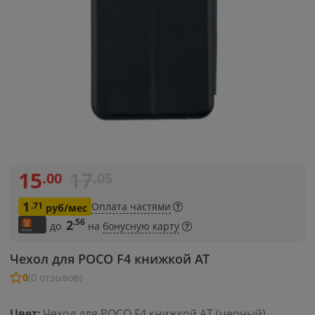
15
17
.00
.05
1
.71
Оплата частями
руб/мес
.56
2
до
на
бонусную карту
Чехол для POCO F4 книжкой AT
0
(0 отзывов)
Цвет:
Чехол для POCO F4 книжкой AT (черный)