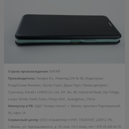
Страна происхождения:
КИТАЙ
Производитель:
Ланфеи Ко, Лимитед 2/Ф № 58, Индастриал
Роад,КСиыи Филлаге, Луопу Стрит, Даши Таун, Панью дистрикт,
Гуанчжоу, Китай / LANFEI Co. Ltd. 2/F, No. 58, Industrial Road, Xiyi Village,
Luopu Street, Dashi Town, Panyu Dist., Guangzhou, China
Импортер в РБ:
ОДО "Алтерн-техно", г. Минск, проспект Партизанский,
95, офис 1А
Сервисный центр:
ООО «Сервисберг» УНП: 193261697, 220012, РБ,
г.Минск, ул. Чернышевского, д. 10, пом. 13 (1 этаж), тел: +375 29 200 04 70