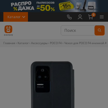
0
Каталог
Главная
Каталог
Аксессуары
POCO F4
Чехол для POCO F4 книжкой A