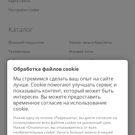
Карта сайта
Настройки cookie
Каталог
Bluetooth наушники
Умные часы и браслеты
Телевизоры
Игровая зона
Роботы-пылесосы
Смарт-устройства
Обработка файлов cookie
Умные кондиционеры
Умный дом
Мы стремимся сделать ваш опыт на сайте
Вертикальные пылесосы
Аудио
лучше. Cookie помогают улучшать сервис и
Роботы-мойщики окон
Ирригаторы
показывать контент, который может быть
интересен. Вы можете предоставить
Колонки
Зубные щетки
временное согласие на использование
Проекторы
Велосипеды
cookie.
Увлажнители
Зарядные устройства
Нажав одну из кнопок «Разрешить», вы даете согласие на
использование всех файлов cookie на указанный срок.
Планшеты
Бритвы
Нажав «Отклонить», вы отказываетесь от всех
необязательных cookie. Узнать больше можно в нашей
Телефоны
Ноутбуки