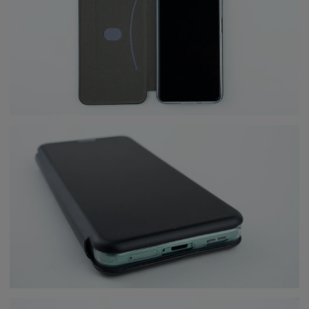
Набор бокалов для виски
Зарядное устройство
Makkua Whiskey Set
Baseus EnerFill FA11
IceWave
5
2
руб/мес
руб/мес
.57
.75
49
.00
145
.00
Стоимость:
Стоимость:
.90
.59
3
6
Вернём до
Вернём до