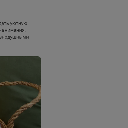
здать уютную
о внимания.
равнодушными