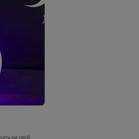
9
.00
ать на свой