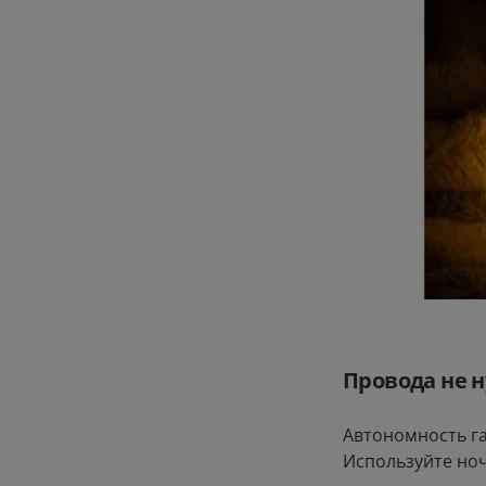
Провода не 
Автономность га
Используйте ноч