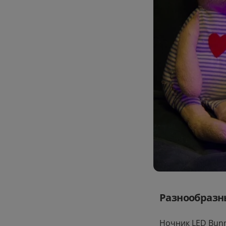
Стои
Вернё
Разнообразн
Ночник LED Bun