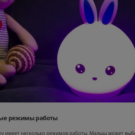
299
.00
2999
.00
5
мость:
Стоимость:
Стоимость:
.59
.02
.69
10
66
4
м до
Вернём до
Вернём до
ые режимы работы
ny имеет несколько режимов работы. Малыш может выбр