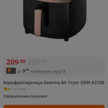
209
237
.00
.50
.50
9
до
на
бонусную карту
Аэрофритюрница Deerma Air Fryer DEM-KZ100
5
(3 отзыва)
Оформление покупки: