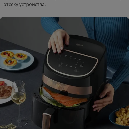
отсеку устройства.
3.5 мм
Measure
1
3
руб/мес
руб/мес
.93
.01
17
.00
139
.00
Стоимость:
Стоимость:
.90
.23
2
7
Вернём до
Вернём до