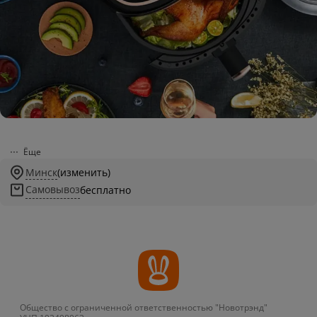
Ёще
Минск
(изменить)
Самовывоз
бесплатно
Общество с ограниченной ответственностью "Новотрэнд"