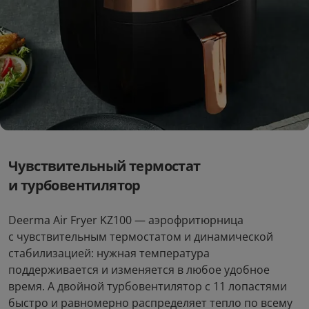
Чувствительный термостат
и турбовентилятор
Deerma Air Fryer KZ100 — аэрофритюрница
Аэрофритюрница Deerma
с чувствительным термостатом и динамической
Air Fryer DEM-KZ100
стабилизацией: нужная температура
поддерживается и изменяется в любое удобное
время. А двойной турбовентилятор с 11 лопастями
Переходник для
Лазерный дальномер
быстро и равномерно распределяет тепло по всему
наушников АТ Type-C -
HOTO Smart Laser