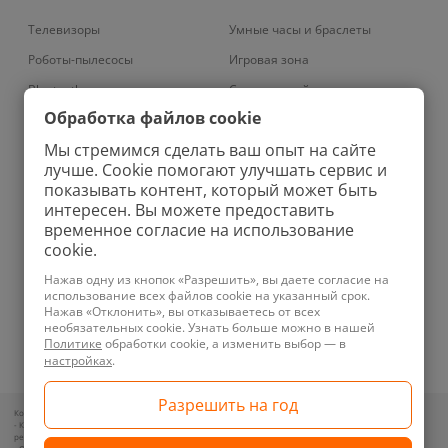
Телевизоры
Умные часы и браслеты
Роботы-пылесосы
Игровая зона
Bluetooth наушники
Смарт-устройства
Обработка файлов cookie
Умные кондиционеры
Умный дом
Мы стремимся сделать ваш опыт на сайте
Вертикальные пылесосы
Аудио
лучше. Cookie помогают улучшать сервис и
Колонки
Зарядные устройства
показывать контент, который может быть
интересен. Вы можете предоставить
Проекторы
Ноутбуки
временное согласие на использование
Роботы-мойщики окон
Бритвы
cookie.
Увлажнители
Фены
Нажав одну из кнопок «Разрешить», вы даете согласие на
использование всех файлов cookie на указанный срок.
Планшеты
Ирригаторы
Нажав «Отклонить», вы отказываетесь от всех
необязательных cookie. Узнать больше можно в нашей
Телефоны
Зубные щетки
Политике
обработки cookie, а изменить выбор — в
Техника для уборки
Велосипеды
настройках
.
Контакты для обращений покупателей по вопросам нарушения их прав:
- Контакт уполномоченного лица и представителя местного исполнительного органа по месту
регистрации ООО «Новотрэнд»: +375292357070