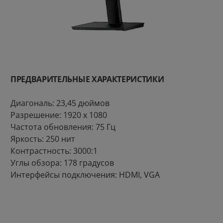
ПРЕДВАРИТЕЛЬНЫЕ ХАРАКТЕРИСТИКИ
Диагональ: 23,45 дюймов
Разрешение: 1920 х 1080
Частота обновления: 75 Гц
Монитор Redmi Monitor A22
Яркость: 250 нит
Контрастность: 3000:1
Углы обзора: 178 градусов
Интерфейсы подключения: HDMI, VGA
Электрическая отвертка
5.0
Аккумулятор Cuktech
Xiaomi Electric Precision
PB250 25000mAh 210W
Screwdriver
3
5
руб/мес
руб/мес
.77
.66