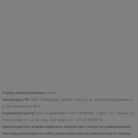
199
.00
219
.00
Стоимость:
Стоимость:
.05
.34
9
9
Вернём до
Вернём до
Страна происхождения:
Китай
Импортер в РБ:
ООО "Новотрэнд" 220040 г. Минск, ул. Максима Богдановича,
д.155, помещение 301А
Сервисный центр:
ООО «Сервисберг» УНП: 193261697, 220012, РБ, г.Минск, ул.
Чернышевского, д. 10, пом. 13 (1 этаж), тел: +375 29 200 04 70
Производитель вправе изменить параметры товара без уведомления,
поэтому указанные на сайте характеристики и комплектность товара