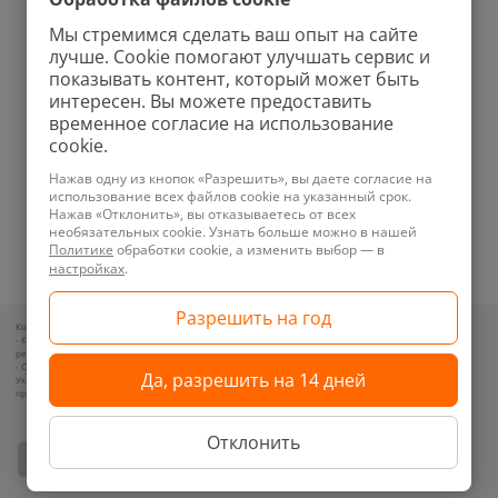
Умные кондиционеры
Умный дом
Мы стремимся сделать ваш опыт на сайте
Вертикальные пылесосы
Аудио
лучше. Cookie помогают улучшать сервис и
Роботы-мойщики окон
Ноутбуки
показывать контент, который может быть
интересен. Вы можете предоставить
Колонки
Бритвы
временное согласие на использование
Проекторы
Фены
cookie.
Планшеты
Ирригаторы
Нажав одну из кнопок «Разрешить», вы даете согласие на
использование всех файлов cookie на указанный срок.
Увлажнители
Зубные щетки
Нажав «Отклонить», вы отказываетесь от всех
необязательных cookie. Узнать больше можно в нашей
Телефоны
Велосипеды
Политике
обработки cookie, а изменить выбор — в
Техника для уборки
Зарядные устройства
настройках
.
Контакты для обращений покупателей по вопросам нарушения их прав:
- Контакт уполномоченного лица и представителя местного исполнительного органа по месту
регистрации ООО «Новотрэнд»: +375292357070
- Отдел торговли и услуг администрации Советского района: +375173181333, +375173608211
Указанные контакты предназначены для связи по вопросам обращения покупателей о нарушении их
прав, в соответствии с законодательством об обращениях граждан и юридических лиц.
2014-2026 XISTORE®