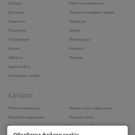
Оплата
Работа в компании
Доставка
Замена и возврат товара
Гарантия
Трейд-ин
Политика
Выкуп
Положение
Инструкции
Акции
Новости
Оферта
Обзоры
Карта сайта
Настройки cookie
Каталог
Роботы-пылесосы
Умные часы и браслеты
Bluetooth наушники
Игровая зона
Телевизоры
Смарт-устройства
Обработка файлов cookie