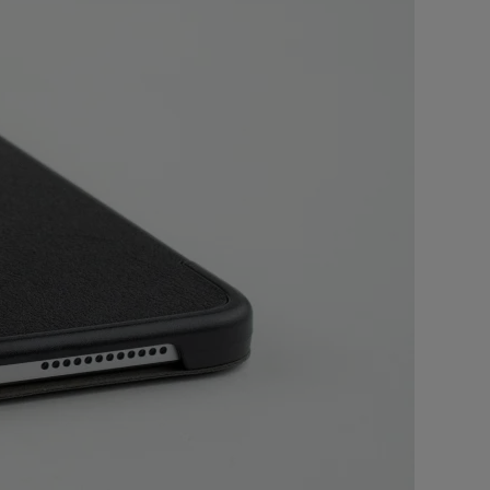
а Atlas
el
ес