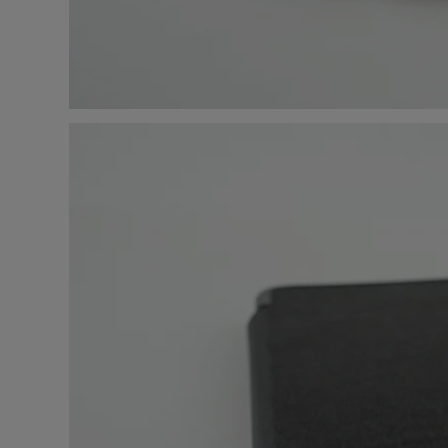
Стои
Верн