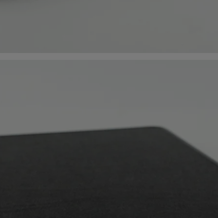
99
.00
639
.00
6
мость:
Стоимость:
Стоимость:
.50
.44
.57
4
15
15
ём до
Вернём до
Вернём до