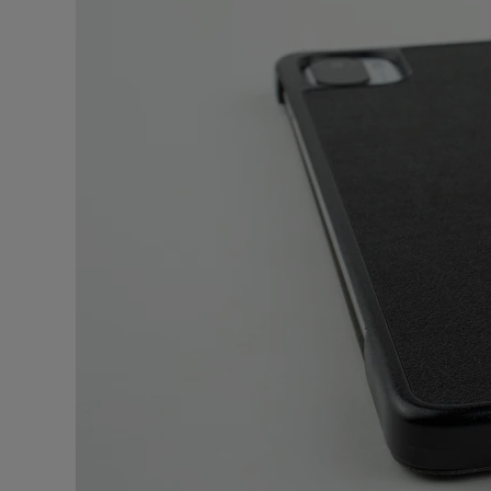
Заряд
X
Hype