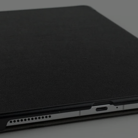
Чехол для планшета Xiaomi
Mi Pad 5 JFK
ное устройство
Колонка для вечеринок
Беговая дорожк
iaomi 120W
Sven PS-950
Sport Zira
rCharge Combo
1
15
15
руб/мес
руб/мес
руб/м
.88
.13
.27