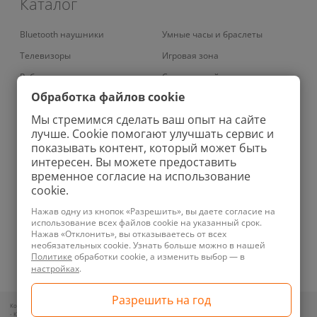
Каталог
Bluetooth наушники
Умные часы и браслеты
Телевизоры
Игровая зона
Роботы-пылесосы
Смарт-устройства
Обработка файлов cookie
Умные кондиционеры
Умный дом
Мы стремимся сделать ваш опыт на сайте
Вертикальные пылесосы
Аудио
лучше. Cookie помогают улучшать сервис и
Колонки
Велосипеды
показывать контент, который может быть
интересен. Вы можете предоставить
Проекторы
Зарядные устройства
временное согласие на использование
Роботы-мойщики окон
Бритвы
cookie.
Увлажнители
Ноутбуки
Нажав одну из кнопок «Разрешить», вы даете согласие на
использование всех файлов cookie на указанный срок.
Планшеты
Фены
Нажав «Отклонить», вы отказываетесь от всех
необязательных cookie. Узнать больше можно в нашей
Телефоны
Ирригаторы
Политике
обработки cookie, а изменить выбор — в
Техника для уборки
Зубные щетки
настройках
.
Контакты для обращений покупателей по вопросам нарушения их прав:
- Контакт уполномоченного лица и представителя местного исполнительного органа по месту