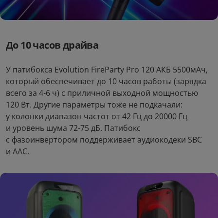
До 10 часов драйва
У патибокса Evolution FireParty Pro 120 АКБ 5500мАч,
который обеспечивает до 10 часов работы (зарядка
всего за 4-6 ч) с приличной выходной мощностью
120 Вт. Другие параметры тоже не подкачали:
у колонки диапазон частот от 42 Гц до 20000 Гц
и уровень шума 72-75 дБ. Патибокс
с фазоинвертором поддерживает аудиокодеки SBC
и AAC.
Большая музыкальная
колонка для вечеринок
Evolution FireParty Pro 120
Зарядная станция
Колонка для вечеринок