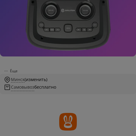
Ёще
Минск
(изменить)
Самовывоз
бесплатно