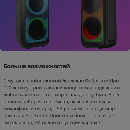
Romoss RM300 300Вт
Sven PS-1050
18
14
руб/мес
руб/мес
.92
.00
999
.00
699
.00
Стоимость:
Стоимость:
.30
.28
19
14
Вернём до
Вернём до
Больше возможностей
С музыкальной колонкой Эволюшн ФайрПати Про
120 легко устроить живой концерт или подключить
любые гаджеты — от смартфона до ноутбука. У нее
полный набор интерфейсов, включая вход для
микрофона и гитары, USB-разъемы, слот для карт
памяти и Bluetooth. Приятный бонус — наличие
эквалайзера, FM-радио и функции караоке.