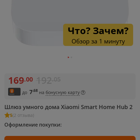
Что? Зачем?
Обзор за 1 минуту
169
192
.00
.05
.68
7
до
на
бонусную карту
Шлюз умного дома Xiaomi Smart Home Hub 2
5
(2 отзыва)
Оформление покупки: