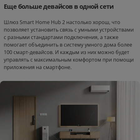
Еще больше девайсов в одной сети
Шлюз Smart Home Hub 2 настолько хорош, что
позволяет установить связь с умными устройствами
с разными стандартами подключения, а также
помогает объединить в систему умного дома более
100 смарт-девайсов. И каждым из них можно будет
Закрыть
Шлюз умного дома Xiaomi
управлять с максимальным комфортом при помощи
Smart Home Hub 2
приложения на смартфоне.
5.0
Электробритва Enchen
Колонка Tronsmart Halo
Mini 6
200 c 2 микрофонами
6
13
руб/мес
руб/мес
.71
.05
59
.00
649
.00
Стоимость:
Стоимость:
.69
.31
4
13
Вернём до
Вернём до