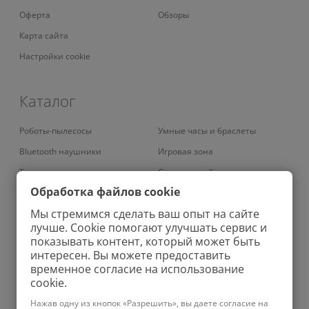
Оферта
Обзоры
Карта сайта
Настройки cookie
Каталог
Роботы-пылесосы
Умные часы и браслеты
Bluetooth наушники
Игровая зона
Телевизоры
Смарт-устройства
Обработка файлов cookie
Умные кондиционеры
Умный дом
Мы стремимся сделать ваш опыт на сайте
Вертикальные пылесосы
Аудио
лучше. Cookie помогают улучшать сервис и
Роботы-мойщики окон
Бритвы
показывать контент, который может быть
интересен. Вы можете предоставить
Колонки
Ноутбуки
временное согласие на использование
Проекторы
Фены
cookie.
Увлажнители
Ирригаторы
Нажав одну из кнопок «Разрешить», вы даете согласие на