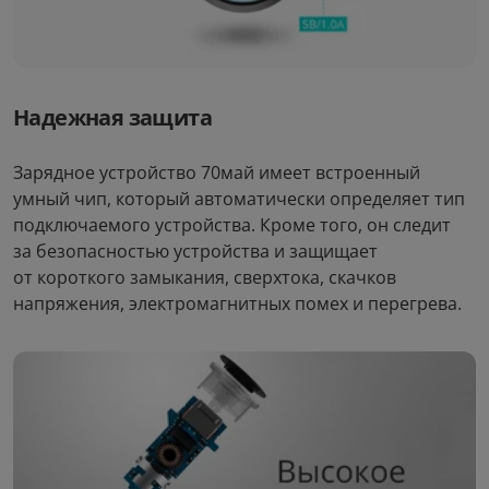
Надежная защита
Зарядное устройство 70май имеет встроенный
умный чип, который автоматически определяет тип
подключаемого устройства. Кроме того, он следит
за безопасностью устройства и защищает
Автомобильная зарядка
от короткого замыкания, сверхтока, скачков
70mai Car Charger QC
напряжения, электромагнитных помех и перегрева.
Midrive CC02
Зарядное устройство
Колонка для вечеринок
Xiaomi 33W Charging
Sven PS-770
Combo
5
7
руб/мес
руб/мес
.00
.56