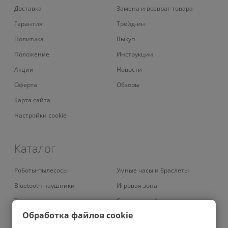
Доставка
Замена и возврат товара
Гарантия
Трейд-ин
Политика
Выкуп
Положение
Инструкции
Акции
Новости
Оферта
Обзоры
Карта сайта
Настройки cookie
Каталог
Роботы-пылесосы
Умные часы и браслеты
Bluetooth наушники
Игровая зона
Телевизоры
Смарт-устройства
Обработка файлов cookie
Умные кондиционеры
Умный дом