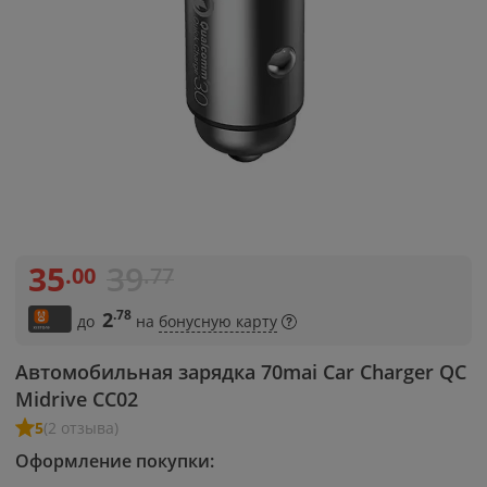
35
39
.00
.77
.78
2
до
на
бонусную карту
Автомобильная зарядка 70mai Car Charger QC
Midrive CC02
5
(2 отзыва)
Оформление покупки: