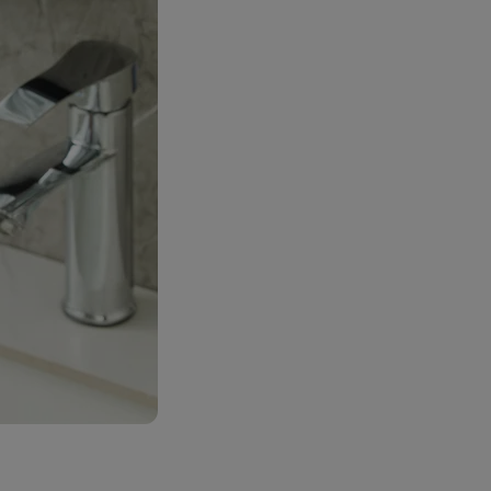
rt Halo
фонами
ес
49
.00