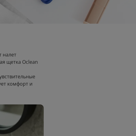
т налет
ая щетка Oclean
увствительные
ует комфорт и