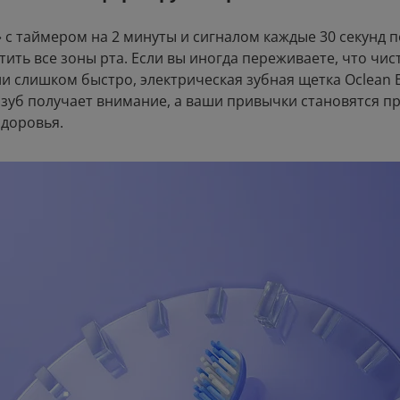
.78
.14
.31
2
8
13
ём до
Вернём до
Вернём до
 с таймером на 2 минуты и сигналом каждые 30 секунд 
ить все зоны рта. Если вы иногда переживаете, что чис
и слишком быстро, электрическая зубная щетка Oclean E
 зуб получает внимание, а ваши привычки становятся 
здоровья.
Смотреть все аксессуары