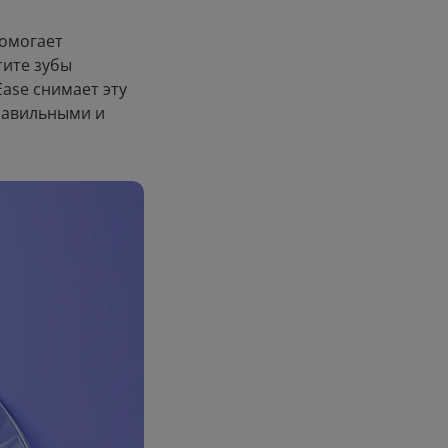
помогает
тите зубы
ase снимает эту
правильными и