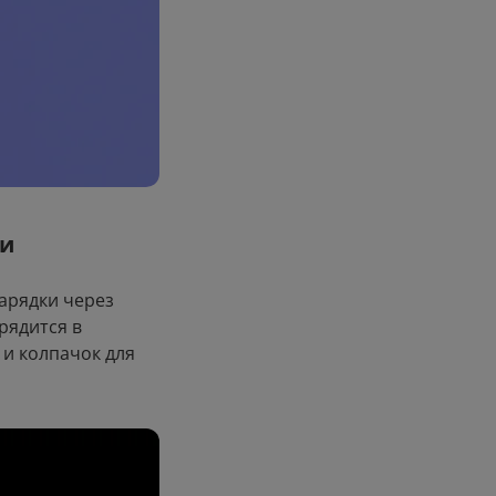
ии
зарядки через
рядится в
и колпачок для