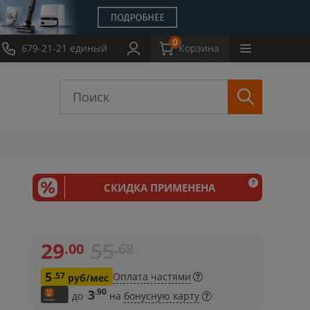
0
Обмен
679-21-21 единый
Выкуп
Новости
Обзоры
Корзина
Инструкции
СКИДКА ПРИМЕНЕНА
29
55
.00
.68
5
.57
Оплата частями
руб/мес
.90
3
до
на
бонусную карту