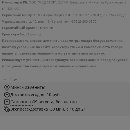
Импортер в РБ:
ООО "МЭД СТОК", 220141, Беларусь, г Минск, ул Руссиянова, 3
к1, 326-А/22
Сервисный центр:
ООО «Сервисберг» УНП: 193261697, 220012, РБ, г.Минск, ул.
Чернышевского, д. 10, пом. 13 (1 этаж), тел: +375 29 200 04 70
Гарантийный срок:
12 месяцев
Срок службы:
24 месяца
Производитель вправе изменить параметры товара без уведомления,
поэтому указанные на сайте характеристики и комплектность товара
являются ознакомительными и могут отличаться по факту.
Рекомендуем уточнять интересующую вас информацию перед покупкой
у специалистов кол-центра или онлайн-консультантов.
Ёще
Минск
(изменить)
Доставка
сегодня, 10 руб
Самовывоз
09 августа, бесплатно
Экспресс-доставка
~30 мин, с 10 до 21