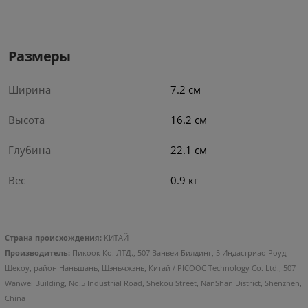
Размеры
Ширина
7.2 см
Высота
16.2 см
Глубина
22.1 см
Вес
0.9 кг
Страна происхождения:
КИТАЙ
Производитель:
Пикоок Ко. ЛТД., 507 Ванвеи Билдинг, 5 Индастриао Роуд,
Шекоу, район Наньшань, Шэньчжэнь, Китай / PICOOC Technology Co. Ltd., 507
Wanwei Building, No.5 Industrial Road, Shekou Street, NanShan District, Shenzhen,
China