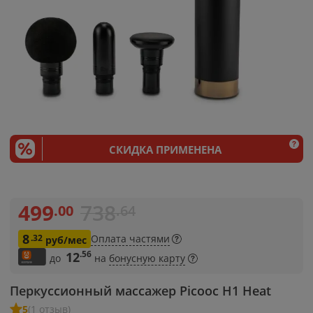
СКИДКА ПРИМЕНЕНА
499
738
.00
.64
8
.32
Оплата частями
руб/мес
.56
12
до
на
бонусную карту
Перкуссионный массажер Picooc H1 Heat
5
(1 отзыв)