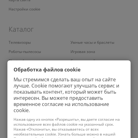
Настройки cookie
Каталог
Телевизоры
Умные часы и браслеты
Роботы-пылесосы
Игровая зона
Bluetooth наушники
Смарт-устройства
Обработка файлов cookie
Умные кондиционеры
Умный дом
Мы стремимся сделать ваш опыт на сайте
Вертикальные пылесосы
Аудио
лучше. Cookie помогают улучшать сервис и
Колонки
Зарядные устройства
показывать контент, который может быть
интересен. Вы можете предоставить
Проекторы
Бритвы
временное согласие на использование
Роботы-мойщики окон
Ноутбуки
cookie.
Увлажнители
Фены
Нажав одну из кнопок «Разрешить», вы даете согласие на
использование всех файлов cookie на указанный срок.
Планшеты
Ирригаторы
Нажав «Отклонить», вы отказываетесь от всех
необязательных cookie. Узнать больше можно в нашей
Телефоны
Зубные щетки