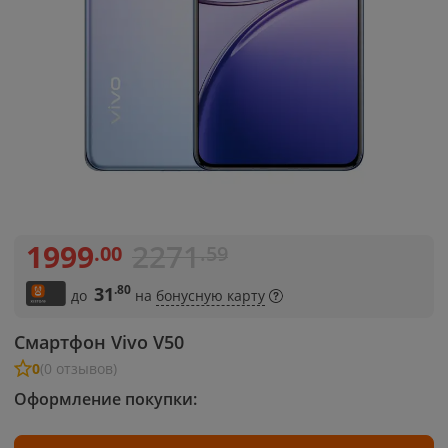
1999
2271
.00
.59
.80
31
до
на
бонусную карту
Смартфон Vivo V50
0
(0 отзывов)
Оформление покупки: