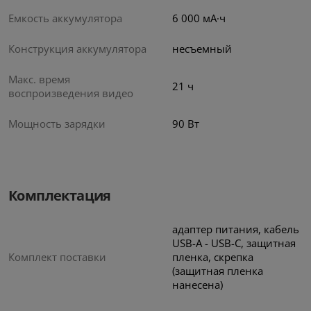
Емкость аккумулятора
6 000 мА·ч
Конструкция аккумулятора
несъемный
Смартфон Vivo V50
Макс. время
21 ч
воспроизведения видео
5.0
Мощность зарядки
90 Вт
Портативная колонка
Бат
Tronsmart Halo 110
LR03
6
руб/мес
.42
299
.00
Стоимость:
Комплектация
.59
10
Вернём до
адаптер питания, кабель
USB-A - USB-C, защитная
Комплект поставки
пленка, скрепка
(
защитная пленка
нанесена)