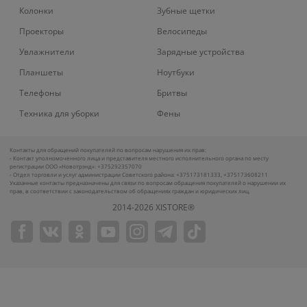
Колонки
Зубные щетки
Проекторы
Велосипеды
Увлажнители
Зарядные устройства
Планшеты
Ноутбуки
Телефоны
Бритвы
Техника для уборки
Фены
Контакты для обращений покупателей по вопросам нарушения их прав:
- Контакт уполномоченного лица и представителя местного исполнительного органа по месту
регистрации ООО «Новотрэнд»: +375292357070
- Отдел торговли и услуг администрации Советского района: +375173181333, +375173608211
Указанные контакты предназначены для связи по вопросам обращения покупателей о нарушении их
прав, в соответствии с законодательством об обращениях граждан и юридических лиц.
2014-2026 XISTORE®