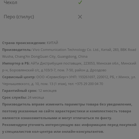
Чехол
Перо (стилус)
Страна происхождения:
КИТАЙ
Производитель:
Vivo Communication Technology Co. Ltd., Китай, 283, BBK Road
Wusha, Chang'An DongGuan City, Guangdong, China
Импортер в РБ:
АйТи Дистрибуция поставщик, 223053, Минская обл., Минский
р-н, Боровлянский с/с, д.103/3-7, пом. 7-50, район д. Дроздово
Сервисный центр:
ООО «Сервисберг» УНП: 193261697, 220012, РБ, г.Минск, ул.
Чернышевского, д. 10, пом. 13 (1 этаж), тел: +375 29 200 04 70
Гарантийный срок:
12 месяцев
Срок службы:
24 месяца
Производитель вправе изменить параметры товара без уведомления,
поэтому указанные на сайте характеристики и комплектность товара
являются ознакомительными и могут отличаться по факту.
Рекомендуем уточнять интересующую вас информацию перед покупкой
у специалистов кол-центра или онлайн-консультантов.