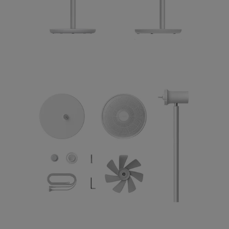
Умный напольный
вентилятор MiJia DC Inverter
Floor Fan 2 ZLBPLDS04ZM