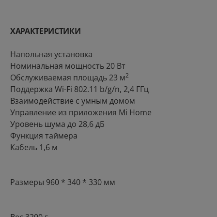
Переходник для
Рулетка HOTO Self-locking
наушников АТ Type-C -
Tape Measure
3.5 мм
ХАРАКТЕРИСТИКИ
1
3
руб/мес
руб/мес
.93
.30
17
.00
25
.00
Стоимость:
Стоимость:
Напольная установка
Номинальная мощность 20 Вт
.90
.31
2
2
Вернём до
Вернём до
2
Обслуживаемая площадь 23 м
Поддержка Wi-Fi 802.11 b/g/n, 2,4 ГГц
Взаимодействие с умным домом
Управление из приложения Mi Home
Уровень шума до 28,6 дБ
Функция таймера
Кабель 1,6 м
Размеры 960 * 340 * 330 мм