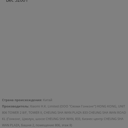
Вес 3200 г
Страна происхождения:
Китай
Производитель:
Xiaomi H.K. Limited (ООО "Сяоми Гонконг") HONG KONG, UNIT
806 TOWER 2 8/F, TOWER II, CHEUNG SHA WAN PLAZA 833 CHEUNG SHA WAN ROAD
KL (Гонконг, Цзюлун, шоссе CHEUNG SHA WAN, 833, бизнес-центр CHEUNG SHA
WAN PLAZA, Башня 2, помещение 806, этаж 8)