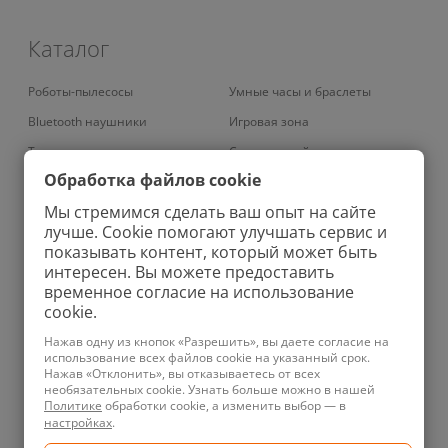
Каталог
Роботы-пылесосы
Умные часы и браслеты
Bluetooth наушники
Игровая зона
Телевизоры
Смарт-устройства
Обработка файлов cookie
Умные кондиционеры
Умный дом
Мы стремимся сделать ваш опыт на сайте
Вертикальные пылесосы
Аудио
лучше. Cookie помогают улучшать сервис и
Проекторы
Зарядные устройства
показывать контент, который может быть
интересен. Вы можете предоставить
Роботы-мойщики окон
Ноутбуки
временное согласие на использование
Колонки
Бритвы
cookie.
Увлажнители
Фены
Нажав одну из кнопок «Разрешить», вы даете согласие на
использование всех файлов cookie на указанный срок.
Планшеты
Ирригаторы
Нажав «Отклонить», вы отказываетесь от всех
необязательных cookie. Узнать больше можно в нашей
Телефоны
Зубные щетки
Политике
обработки cookie, а изменить выбор — в
Техника для уборки
Велосипеды
настройках
.