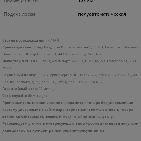
Подача лески
полуавтоматическая
Страна происхождения:
КИТАЙ
Производитель:
Эланд Индустри КБ Гютареваген 1, 443 61, Гетеборг, Швеция /
Eland Industri KB Gjutarevagen 1, 443 61, Goteborg, Sweden
Импортер в РБ:
ООО ЭландБелИмпорт, 220053, г. Минск, ул. Будславская, 23/1,
ком.2
Сервисный центр:
ООО «Сервисберг» УНП: 193261697, 220012, РБ, г.Минск, ул.
Чернышевского, д. 10, пом. 13 (1 этаж), тел: +375 29 200 04 70
Гарантийный срок:
12 месяцев
Срок службы:
60 месяцев
Производитель вправе изменить параметры товара без уведомления,
поэтому указанные на сайте характеристики и комплектность товара
являются ознакомительными и могут отличаться по факту.
Рекомендуем уточнять интересующую вас информацию перед покупкой
у специалистов кол-центра или онлайн-консультантов.