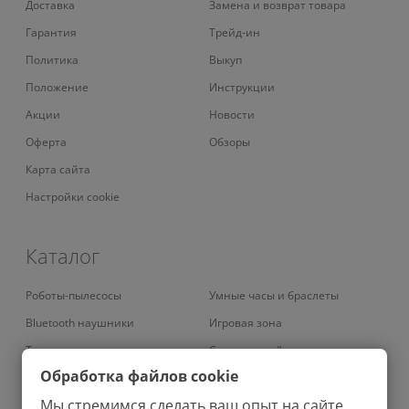
Доставка
Замена и возврат товара
Гарантия
Трейд-ин
Политика
Выкуп
Положение
Инструкции
Акции
Новости
Оферта
Обзоры
Карта сайта
Настройки cookie
Каталог
Роботы-пылесосы
Умные часы и браслеты
Bluetooth наушники
Игровая зона
Телевизоры
Смарт-устройства
Обработка файлов cookie
Умные кондиционеры
Умный дом
Мы стремимся сделать ваш опыт на сайте
Вертикальные пылесосы
Аудио