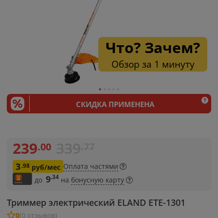
Что? Зачем?
Обзор за 1 минуту
СКИДКА ПРИМЕНЕНА
239
339
.00
.77
3
.98
Оплата частями
руб/мес
.34
9
до
на
бонусную карту
Триммер электрический ELAND ETE-1301
0
(0 отзывов)