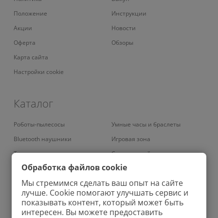
Положение
Инструкции
Акции
Новости
Оферта
Обзоры
Карта сайта
Настройки cookie
Каталог
Роботы-пылесосы
Умные часы и браслеты
Bluetooth наушники
Игровая зона
Телевизоры
Смарт-устройства
Обработка файлов cookie
Умные кондиционеры
Умный дом
Мы стремимся сделать ваш опыт на сайте
Вертикальные пылесосы
Аудио
лучше. Cookie помогают улучшать сервис и
Проекторы
Зарядные устройства
показывать контент, который может быть
интересен. Вы можете предоставить
Роботы-мойщики окон
Ноутбуки