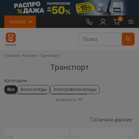
0
Каталог
Главная
Каталог
Транспорт
Транспорт
Категории
Все
Велосипеды
Электровелосипеды
Электросамокаты
Электроскутеры
развернуть
Сначала дорогие