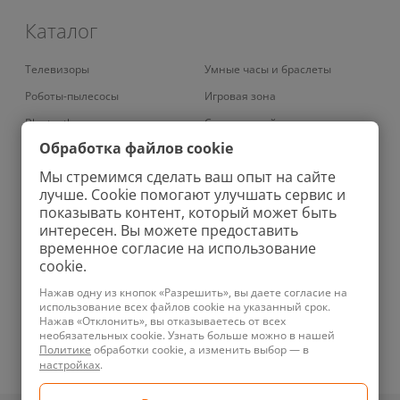
Каталог
Телевизоры
Умные часы и браслеты
Роботы-пылесосы
Игровая зона
Bluetooth наушники
Смарт-устройства
Обработка файлов cookie
Умные кондиционеры
Умный дом
Мы стремимся сделать ваш опыт на сайте
Вертикальные пылесосы
Аудио
лучше. Cookie помогают улучшать сервис и
Колонки
Зарядные устройства
показывать контент, который может быть
интересен. Вы можете предоставить
Проекторы
Бритвы
временное согласие на использование
Роботы-мойщики окон
Ноутбуки
cookie.
Увлажнители
Фены
Нажав одну из кнопок «Разрешить», вы даете согласие на
использование всех файлов cookie на указанный срок.
Планшеты
Ирригаторы
Нажав «Отклонить», вы отказываетесь от всех
необязательных cookie. Узнать больше можно в нашей
Телефоны
Зубные щетки
Политике
обработки cookie, а изменить выбор — в
Техника для уборки
Велосипеды
настройках
.