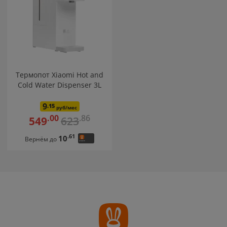
Термопот Xiaomi Hot and
Cold Water Dispenser 3L
9
.15
руб/мес
.86
.00
623
549
.61
10
Вернём до