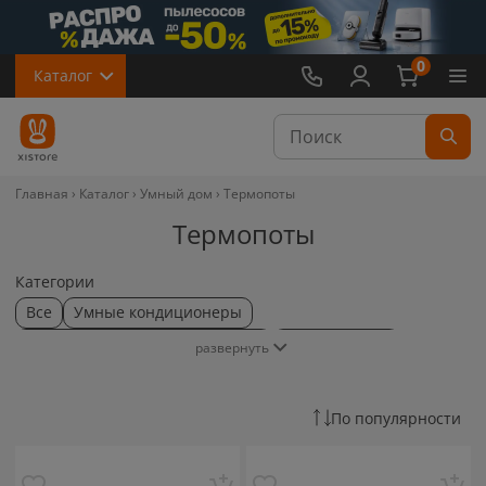
0
Каталог
Главная
Каталог
Умный дом
Термопоты
Термопоты
Категории
Все
Умные кондиционеры
Аэрогрили и аэрофритюрницы
Обогреватели
развернуть
Увлажнители
Очистители воздуха
Wi-Fi
Датчики умного дома
Розетки и выключатели
По популярности
Камеры видеонаблюдения
Потолочные светильники
Настольные лампы
Ночники
Лампочки
Чайники