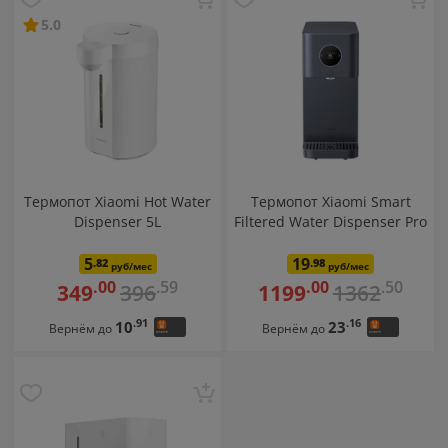
Для кухни
Бытовая техника
Вентиляторы
5.0
Дверные замки и звонки
Котлы и водонагреватели
Отпариватели и утюги
Стиральные машины
Сушилки
Швейные машинки
Блендеры
Термопот Xiaomi Hot Water
Термопот Xiaomi Smart
Dispenser 5L
Filtered Water Dispenser Pro
5
19
.82
.98
руб/мес
руб/мес
.59
.50
.00
.00
396
1362
349
1199
.91
.16
10
23
Вернём до
Вернём до