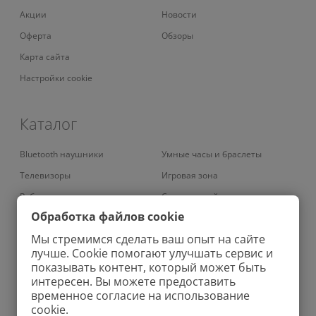
Акции
Новости
Оферта
Обзоры
Карта сайта
Настройки cookie
Каталог
Bluetooth наушники
Умные часы и браслеты
Телевизоры
Игровая зона
Роботы-пылесосы
Смарт-устройства
Обработка файлов cookie
Умные кондиционеры
Умный дом
Мы стремимся сделать ваш опыт на сайте
Вертикальные пылесосы
Аудио
лучше. Cookie помогают улучшать сервис и
Роботы-мойщики окон
Ирригаторы
показывать контент, который может быть
интересен. Вы можете предоставить
Колонки
Зубные щетки
временное согласие на использование
Проекторы
Велосипеды
cookie.