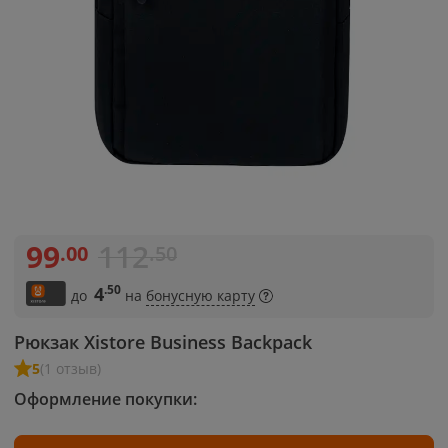
99
112
.00
.50
.50
4
до
на
бонусную карту
Рюкзак Xistore Business Backpack
5
(1 отзыв)
Оформление покупки: