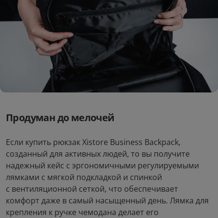
Батарейки ААА GP Ultra
Массажер Picooc P1
LR03/24AUETA21EAN-2S2
Classic
2шт.
7
0
руб/мес
руб/мес
.56
.67
369
.00
5
.90
Стоимость:
Стоимость:
.47
.01
12
1
Вернём до
Вернём до
Продуман до мелочей
Если купить рюкзак Xistore Business Backpack,
созданный для активных людей, то вы получите
надежный кейс с эргономичными регулируемыми
лямками с мягкой подкладкой и спинкой
с вентиляционной сеткой, что обеспечивает
комфорт даже в самый насыщенный день. Лямка для
крепления к ручке чемодана делает его