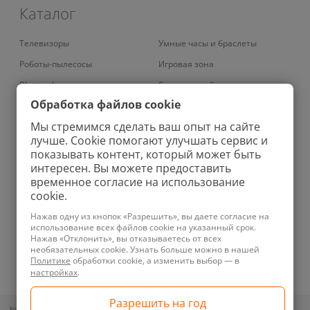
Каталог
Телевизоры
Умные часы и браслеты
Роботы-пылесосы
Игровая зона
Bluetooth наушники
Смарт-устройства
Обработка файлов cookie
Умные кондиционеры
Умный дом
Мы стремимся сделать ваш опыт на сайте
Вертикальные пылесосы
Аудио
лучше. Cookie помогают улучшать сервис и
Колонки
Зарядные устройства
показывать контент, который может быть
интересен. Вы можете предоставить
Проекторы
Ноутбуки
временное согласие на использование
Роботы-мойщики окон
Бритвы
cookie.
Увлажнители
Фены
Нажав одну из кнопок «Разрешить», вы даете согласие на
использование всех файлов cookie на указанный срок.
Планшеты
Ирригаторы
Нажав «Отклонить», вы отказываетесь от всех
необязательных cookie. Узнать больше можно в нашей
Телефоны
Зубные щетки
Политике
обработки cookie, а изменить выбор — в
Техника для уборки
Велосипеды
настройках
.
Контакты для обращений покупателей по вопросам нарушения их прав: