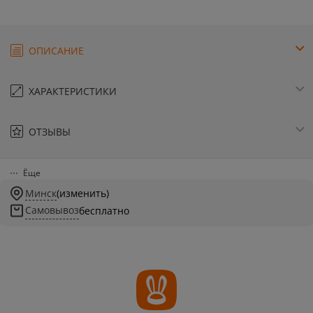
ОПИСАНИЕ
ХАРАКТЕРИСТИКИ
ОТЗЫВЫ
Ёще
Минск
(изменить)
Самовывоз
бесплатно
Бионический четвероногий
робот Xiaomi CyberDog 2
Переходник для