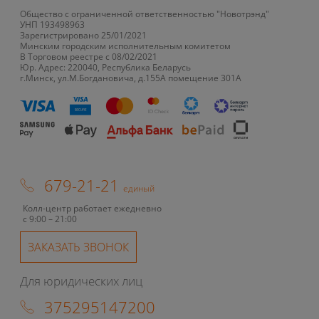
Сетевое зарядное
наушников АТ Type-C -
Общество с ограниченной ответственностью "Новотрэнд"
устройство DP TC-145
3.5 мм
УНП 193498963
Зарегистрировано 25/01/2021
1
3
руб/мес
руб/мес
.93
.74
Минским городским исполнительным комитетом
В Торговом реестре с 08/02/2021
17
.00
32
.90
Стоимость:
Стоимость:
Юр. Адрес: 220040, Республика Беларусь
г.Минск, ул.М.Богдановича, д.155А помещение 301А
.90
.62
2
2
Вернём до
Вернём до
679-21-21
единый
Колл-центр работает ежедневно
с 9:00 – 21:00
ЗАКАЗАТЬ ЗВОНОК
Для юридических лиц
375295147200