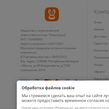
Комп
О нас
Оплата
Общество с ограниченной
ответственностью "Новотрэнд"
Доставка
УНП 193498963
Гарантия
Зарегистрировано 25/01/2021
Минским городским исполнительным
Политика
комитетом
В Торговом реестре с 08/02/2021
Положени
Юр. Адрес: 220040, Республика Беларусь
Акции
г.Минск, ул.М.Богдановича, д.155А
помещение 301А
Оферта
Карта сай
Настройки
Обработка файлов cookie
Мы стремимся сделать ваш опыт на сайте лу
можете предоставить временное согласие на
Нажав одну из кнопок «Разрешить», вы даете согласие на и