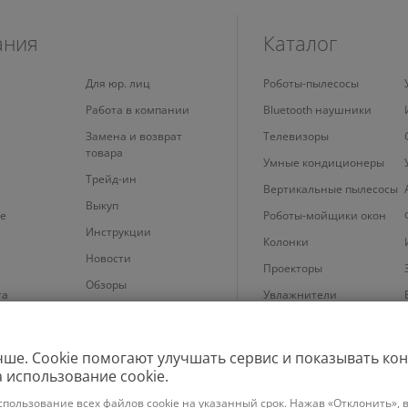
Смотреть все аксессуары
ания
Каталог
Для юр. лиц
Роботы-пылесосы
Работа в компании
Bluetooth наушники
Замена и возврат
Телевизоры
товара
Умные кондиционеры
Трейд-ин
Вертикальные пылесосы
Выкуп
е
Роботы-мойщики окон
Инструкции
Колонки
Новости
Проекторы
Обзоры
та
Увлажнители
 cookie
Планшеты
Телефоны
чше. Cookie помогают улучшать сервис и показывать кон
 использование cookie.
Техника для уборки
спользование всех файлов cookie на указанный срок. Нажав «Отклонить», в