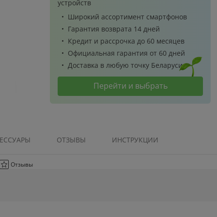
устройств
Широкий ассортимент смартфонов
Гарантия возврата 14 дней
Redmi 3X (Золотой)
Кредит и рассрочка до 60 месяцев
Официальная гарантия от 60 дней
Доставка в любую точку Беларуси
 универсальная
Батарейки ААА GP Ultra
Портативная к
Перейти и выбрать
рогелевая для
LR03/24AUETA21 2BP
Defender A
смартфона
2
0
8
руб/мес
руб/мес
руб/ме
.27
.67
.13
20
.00
5
.90
4
мость:
Стоимость:
Стоимость:
.41
.01
.41
ЕССУАРЫ
ОТЗЫВЫ
ИНСТРУКЦИИ
3
1
13
ём до
Вернём до
Вернём до
Отзывы