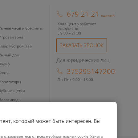
679-21-21
единый
Колл-центр работает
Умные часы и браслеты
ежедневно
с 9:00 – 21:00
Игровая зона
ЗАКАЗАТЬ ЗВОНОК
Смарт-устройства
Умный дом
Для юридических лиц
Аудио
375295147200
Фены
Пн-Пт с 9:00 – 18:00
Ирригаторы
Зубные щетки
Велосипеды
Зарядные устройства
Бритвы
тент, который может быть интересен. Вы
Ноутбуки
ы отказываетесь от всех необязательных cookie. Узнать