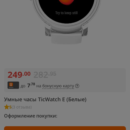
249
282
.00
.95
.78
7
до
на
бонусную карту
Умные часы TicWatch E (Белые)
5
(3 отзыва)
Оформление покупки: