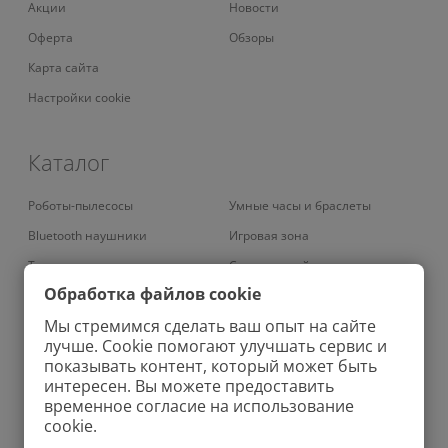
Акции
Новости
Оферта
Обзоры
Карта сайта
Настройки cookie
Каталог
Роботы-пылесосы
Умные часы и браслеты
Bluetooth наушники
Игровая зона
Телевизоры
Смарт-устройства
Обработка файлов cookie
Умные кондиционеры
Умный дом
Мы стремимся сделать ваш опыт на сайте
Вертикальные пылесосы
Аудио
лучше. Cookie помогают улучшать сервис и
Проекторы
Зарядные устройства
показывать контент, который может быть
интересен. Вы можете предоставить
Роботы-мойщики окон
Ноутбуки
временное согласие на использование
Колонки
Бритвы
cookie.
Увлажнители
Фены