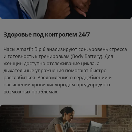
Здоровье под контролем 24/7
Часы Amazfit Bip 6 анализируют сон, уровень стресса
и готовность к тренировкам (Body Battery). Для
женщин доступно отслеживание цикла, а
Закрыть
дыхательные упражнения помогают быстро
расслабиться. Уведомления о сердцебиении и
насыщении крови кислородом предупредят о
возможных проблемах.
Умные часы Amazfit Bip 6