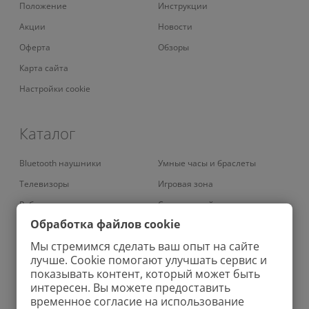
Положение
Инструкции
Акции
Новости
Оферта
Обзоры
Карта сайта
Настройки cookie
Каталог
Bluetooth наушники
Умные часы и браслеты
Телевизоры
Игровая зона
Роботы-пылесосы
Смарт-устройства
Обработка файлов cookie
Умные кондиционеры
Умный дом
Мы стремимся сделать ваш опыт на сайте
Вертикальные пылесосы
Аудио
лучше. Cookie помогают улучшать сервис и
Роботы-мойщики окон
Зубные щетки
показывать контент, который может быть
интересен. Вы можете предоставить
Колонки
Велосипеды
временное согласие на использование
Проекторы
Зарядные устройства