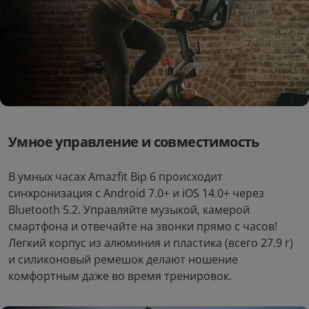
5.0
5.0
Автомобильное зарядное
Электробритва Soocas S5
Ugreen 24W
3
4
руб/мес
руб/мес
.58
.43
169
.00
39
.00
Стоимость:
Стоимость:
Умное управление и совместимость
.59
.10
8
3
Вернём до
Вернём до
В умных часах Amazfit Bip 6 происходит
синхронизация с Android 7.0+ и iOS 14.0+ через
Bluetooth 5.2. Управляйте музыкой, камерой
смартфона и отвечайте на звонки прямо с часов!
Легкий корпус из алюминия и пластика (всего 27.9 г)
и силиконовый ремешок делают ношение
комфортным даже во время тренировок.