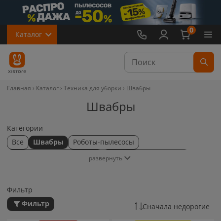
0
Каталог
Главная
Каталог
Техника для уборки
Швабры
Швабры
Категории
Все
Швабры
Роботы-пылесосы
Вертикальные пылесосы
Роботы-мойщики окон
развернуть
Портативные пылесосы
Пароочистители
Стеклоочистители
Щетки для уборки
Фильтр
Аксессуары для роботов пылесосов
Фильтр
Сначала недорогие
Аксессуары для вертикальных пылесосов