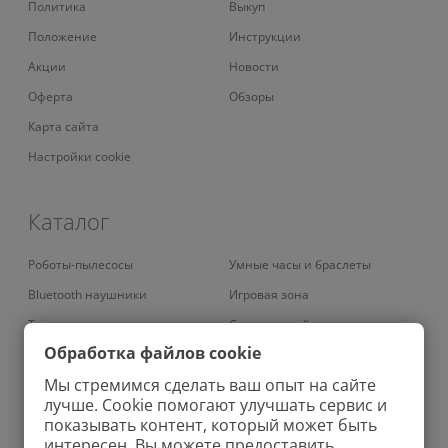
Политика
Выкуп
Положение
Инструкции
Акции
Новости
Оферта
Обзоры
Карта сайта
Настройки cookie
Каталог
Роботы-пылесосы
Умные часы и браслеты
Bluetooth наушники
Игровая зона
Телевизоры
Смарт-устройства
Обработка файлов cookie
Умные кондиционеры
Умный дом
Мы стремимся сделать ваш опыт на сайте
Вертикальные пылесосы
Аудио
лучше. Cookie помогают улучшать сервис и
Проекторы
Зарядные устройства
показывать контент, который может быть
интересен. Вы можете предоставить
Роботы-мойщики окон
Бритвы