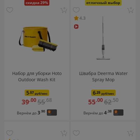
скидка 29%
отличный выбор
Аксессуары для роботов мойщиков окон
4.3
Набор для уборки Hoto
Швабра Deerma Water
Outdoor Wash Kit
Spray Mop
5
6
.57
.25
руб/мес
руб/мес
.68
.50
.00
.00
55
62
39
55
.90
.38
3
4
Вернём до
Вернём до