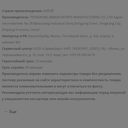
Страна происхождения:
КИТАЙ
Производитель:
"YONGKANG BEBON SPORTS MANUFACTURING CO.,LTD Адрес
изготовителя: No.30 Bakoutang Industrial Zone,Zhingying Town, Yongkang City,
Zhejiang Province, China"
Импортер в РБ:
БизнесПрайд, Минск, Логойский тракт, д. 22а, корпус 2,
кабинет 901
Сервисный центр:
ООО «Сервисберг» УНП: 193261697, 220012, РБ, г.Минск, ул.
Чернышевского, д. 10, пом. 13 (1 этаж), тел: +375 29 200 04 70
Гарантийный срок:
12 месяцев
Срок службы:
60 месяцев
Производитель вправе изменить параметры товара без уведомления,
поэтому указанные на сайте характеристики и комплектность товара
являются ознакомительными и могут отличаться по факту.
Рекомендуем уточнять интересующую вас информацию перед покупкой
у специалистов кол-центра или онлайн-консультантов.
Ёще