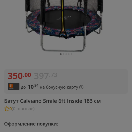
350
397
.00
.73
.94
10
до
на
бонусную карту
Батут Calviano Smile 6ft Inside 183 см
0
(0 отзывов)
Оформление покупки: