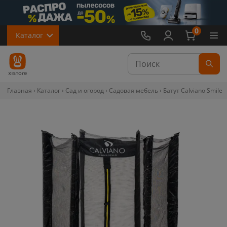
0
Каталог
Главная
Каталог
Сад и огород
Садовая мебель
Батут Calviano Smile 6