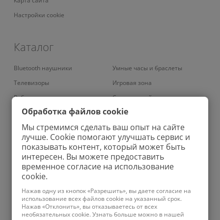
Карта сайта
Настройки cookie
Каталог
Bluetooth наушники
Умные часы и браслеты
Телевизоры
Игровая зона
Роботы-пылесосы
Смарт-устройства
Обработка файлов cookie
Умные кондиционеры
Умный дом
Мы стремимся сделать ваш опыт на сайте
Вертикальные пылесосы
Аудио
лучше. Cookie помогают улучшать сервис и
Роботы-мойщики окон
Ирригаторы
показывать контент, который может быть
интересен. Вы можете предоставить
Колонки
Зубные щетки
временное согласие на использование
Проекторы
Велосипеды
cookie.
Увлажнители
Зарядные устройства
Нажав одну из кнопок «Разрешить», вы даете согласие на
использование всех файлов cookie на указанный срок.
Планшеты
Бритвы
Нажав «Отклонить», вы отказываетесь от всех
необязательных cookie. Узнать больше можно в нашей
Телефоны
Ноутбуки