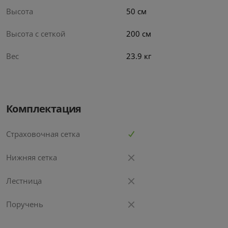
Высота
50 см
Высота с сеткой
200 см
Вес
23.9 кг
Батут Calviano Smile 6ft
Inside 183 см
Комплектация
5.0
5.0
Страховочная сетка
Портативная колонка
Набор Аква-ферма
Tronsmart Halo 110
AF2017
Нижняя сетка
6
5
руб/мес
руб/мес
.42
.28
299
.00
279
.00
Стоимость:
Стоимость:
Лестница
.59
.72
10
8
Вернём до
Вернём до
Поручень