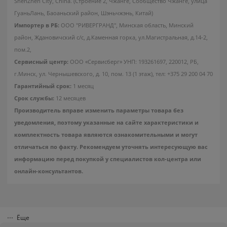
ShenZhen City, China. (Строение 2, Чжанге, Сообщество Чжанге, улица
ГуаньЛань, Баоаньский район, Шэньчжэнь, Китай)
Импортер в РБ:
ООО "РИВЕРГРАНД", Минская область, Минский
район, Ждановичский с/с, д.Каменная горка, ул.Магистральная, д.14-2,
пом.2,
Сервисный центр:
ООО «Сервисберг» УНП: 193261697, 220012, РБ,
г.Минск, ул. Чернышевского, д. 10, пом. 13 (1 этаж), тел: +375 29 200 04 70
Гарантийный срок:
1 месяц
Срок службы:
12 месяцев
Производитель вправе изменить параметры товара без
уведомления, поэтому указанные на сайте характеристики и
комплектность товара являются ознакомительными и могут
отличаться по факту. Рекомендуем уточнять интересующую вас
информацию перед покупкой у специалистов кол-центра или
онлайн-консультантов.
Ёще