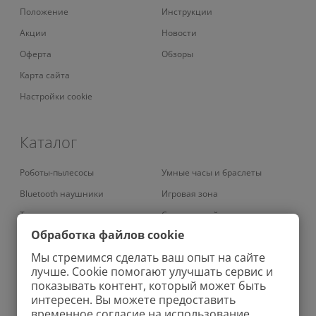
Положение
Инструкции
Акции
Новости
Оферта
Обзоры
Карта сайта
Настройки cookie
Каталог
Роботы-пылесосы
Умные часы и браслеты
Bluetooth наушники
Игровая зона
Телевизоры
Смарт-устройства
Обработка файлов cookie
Умные кондиционеры
Умный дом
Мы стремимся сделать ваш опыт на сайте
Вертикальные пылесосы
Аудио
лучше. Cookie помогают улучшать сервис и
Роботы-мойщики окон
Фены
показывать контент, который может быть
интересен. Вы можете предоставить
Колонки
Ирригаторы
временное согласие на использование