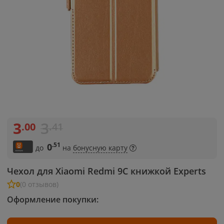
3
3
.00
.41
.51
0
до
на
бонусную карту
Чехол для Xiaomi Redmi 9C книжкой Experts
0
(0 отзывов)
Оформление покупки: