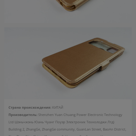
Чехол для Xiaomi Redmi 9C
книжкой Experts
Аккумуляторный
Батарейки GP Lithium
опрыскиватель GPT
CR2450 BP
Tornado Pro
Страна происхождения:
КИТАЙ
5
1
руб/мес
руб/мес
Производитель:
Shenzhen Yuan Chuang Power Electronic Technology
.53
.01
229
.00
8
.90
Ltd Шэньчжэнь Юань Чуанг Поуэр Электроник Технолоджи Лтд)
Стоимость:
Стоимость:
Building 2, ZhangGe, ZhangGe community, GuanLan Street, BaoAn District,
.13
.52
9
1
Вернём до
Вернём до