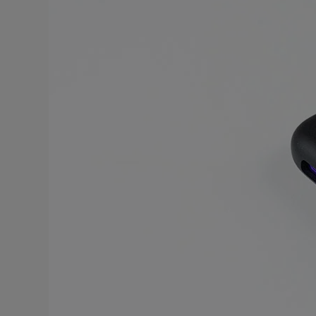
Тримме
Стои
Верн