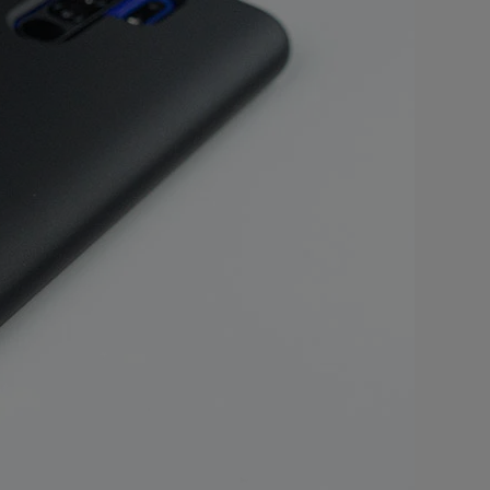
истема
01
с
9
.00