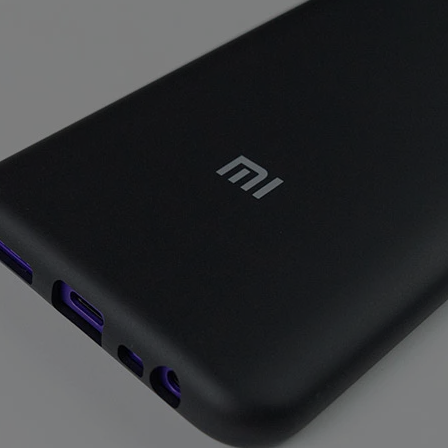
Чехол для Xiaomi Redmi 9
бампер EXPERTS Soft touch
Сетевое зарядное
Микрофонная с
р GPT NBC-550 D
устройство DP TC-320
Miru MIC0
9
4
1
руб/мес
руб/мес
руб/ме
.45
.53
.88
349
.00
39
.90
9
мость:
Стоимость:
Стоимость:
.64
.17
.50
9
3
4
ём до
Вернём до
Вернём до