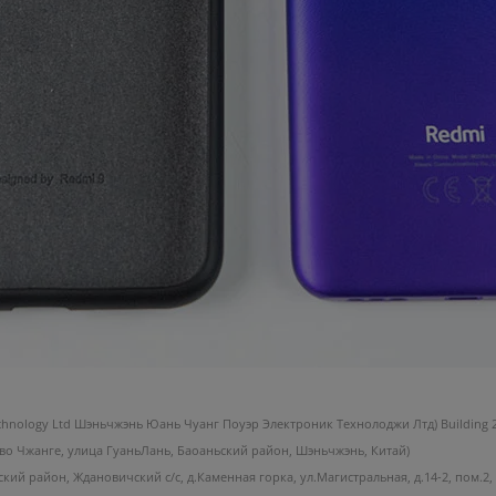
chnology Ltd Шэньчжэнь Юань Чуанг Поуэр Электроник Технолоджи Лтд) Building 2
ество Чжанге, улица ГуаньЛань, Баоаньский район, Шэньчжэнь, Китай)
й район, Ждановичский с/с, д.Каменная горка, ул.Магистральная, д.14-2, пом.2,