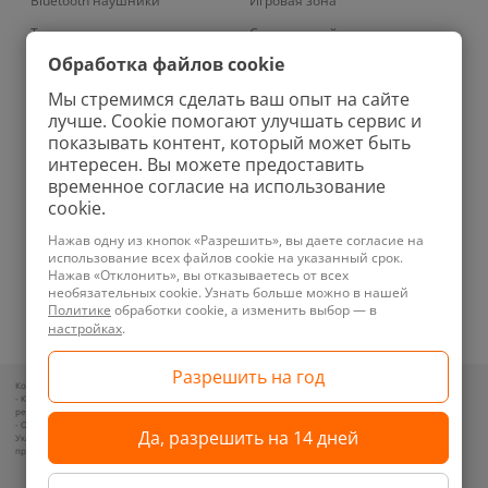
Bluetooth наушники
Игровая зона
Телевизоры
Смарт-устройства
Обработка файлов cookie
Умные кондиционеры
Умный дом
Мы стремимся сделать ваш опыт на сайте
Вертикальные пылесосы
Аудио
лучше. Cookie помогают улучшать сервис и
Проекторы
Зарядные устройства
показывать контент, который может быть
интересен. Вы можете предоставить
Роботы-мойщики окон
Ноутбуки
временное согласие на использование
Колонки
Бритвы
cookie.
Увлажнители
Фены
Нажав одну из кнопок «Разрешить», вы даете согласие на
использование всех файлов cookie на указанный срок.
Планшеты
Ирригаторы
Нажав «Отклонить», вы отказываетесь от всех
необязательных cookie. Узнать больше можно в нашей
Телефоны
Зубные щетки
Политике
обработки cookie, а изменить выбор — в
Техника для уборки
Велосипеды
настройках
.
Контакты для обращений покупателей по вопросам нарушения их прав:
- Контакт уполномоченного лица и представителя местного исполнительного органа по месту
регистрации ООО «Новотрэнд»: +375292357070
- Отдел торговли и услуг администрации Советского района: +375173181333, +375173608211
Указанные контакты предназначены для связи по вопросам обращения покупателей о нарушении их
прав, в соответствии с законодательством об обращениях граждан и юридических лиц.
2014-2026 XISTORE®