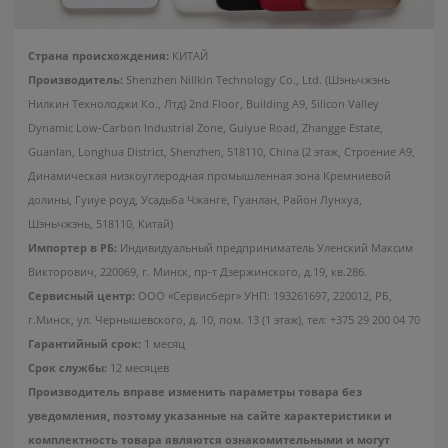
Страна происхождения:
КИТАЙ
Чехол для Redmi 4A бампер
Производитель:
Shenzhen Nillkin Technology Co., Ltd. (Шэньчжэнь
пластиковый Nillkin
(Красный)
Нилкин Технолоджи Ко., Лтд) 2nd Floor, Building A9, Silicon Valley
Dynamic Low-Carbon Industrial Zone, Guiyue Road, Zhangge Estate,
Guanlan, Longhua District, Shenzhen, 518110, China (2 этаж, Строение А9,
Пуско-зарядное
Динамическая низкоуглеродная промышленная зона Кремниевой
5.0
5.0
Портативная колонка
устройство 70mai Jump
долины, Гуиуе роуд, Усадьба Чжанге, Гуанлан, Район Лунхуа,
Tronsmart Halo 200
Starter Max
Шэньчжэнь, 518110, Китай)
5
10
руб/мес
руб/мес
.66
.40
Импортер в РБ:
Индивидуальный предприниматель Уленский Максим
299
.00
499
.00
Стоимость:
Стоимость:
Викторович, 220069, г. Минск, пр-т Дзержинского, д.19, кв.286.
Сервисный центр:
ООО «Сервисберг» УНП: 193261697, 220012, РБ,
.34
.61
9
10
Вернём до
Вернём до
г.Минск, ул. Чернышевского, д. 10, пом. 13 (1 этаж), тел: +375 29 200 04 70
Гарантийный срок:
1 месяц
Срок службы:
12 месяцев
Производитель вправе изменить параметры товара без
уведомления, поэтому указанные на сайте характеристики и
комплектность товара являются ознакомительными и могут