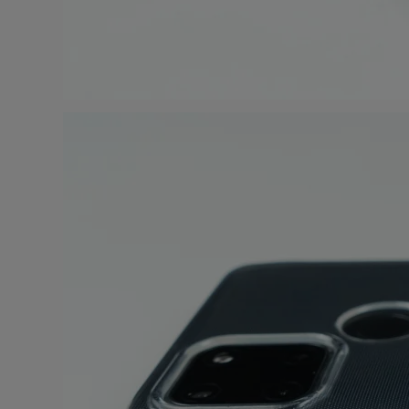
Стои
Вернё