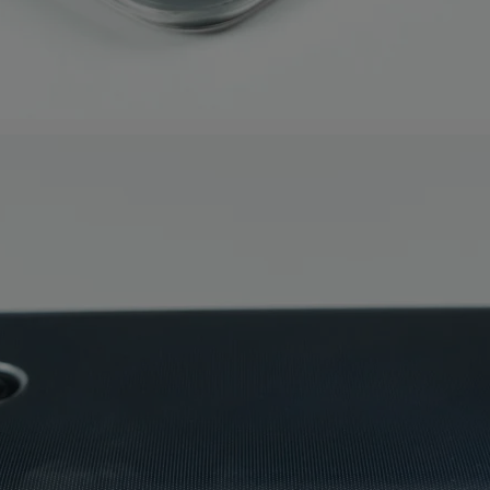
299
.00
75
.00
5
мость:
Стоимость:
Стоимость:
.59
.97
.69
10
5
4
м до
Вернём до
Вернём до