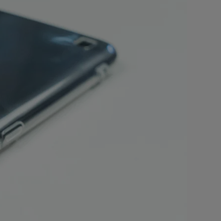
ойство
x1iON
с