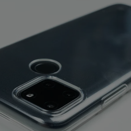
Силиконовый чехол для
Realme C21-Y AT
Автомобильное
тивная колонка
Зарядное устр
зарядное Baseus
smart Halo 110
Hyundai IMP
Enjoyment Pro C 60W
6
8
6
руб/мес
руб/мес
руб/ме
.42
.52
.71