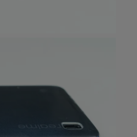
9
.00