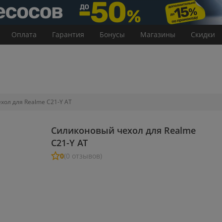
Оплата
Гарантия
Бонусы
Магазины
Скидки
хол для Realme C21-Y AT
Силиконовый чехол для Realme
C21-Y AT
0
(0 отзывов)