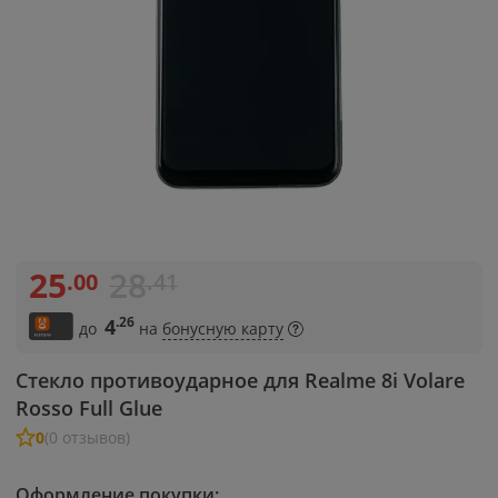
25
28
.00
.41
.26
4
до
на
бонусную карту
Стекло противоударное для Realme 8i Volare
Rosso Full Glue
0
(0 отзывов)
Оформление покупки: