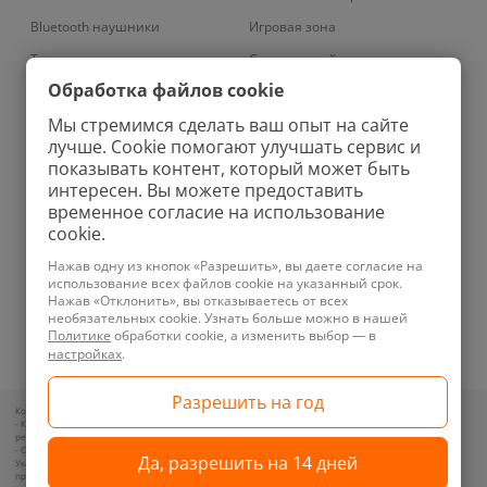
Bluetooth наушники
Игровая зона
Телевизоры
Смарт-устройства
Обработка файлов cookie
Умные кондиционеры
Умный дом
Мы стремимся сделать ваш опыт на сайте
Вертикальные пылесосы
Аудио
лучше. Cookie помогают улучшать сервис и
Роботы-мойщики окон
Фены
показывать контент, который может быть
интересен. Вы можете предоставить
Колонки
Ирригаторы
временное согласие на использование
Проекторы
Зубные щетки
cookie.
Увлажнители
Велосипеды
Нажав одну из кнопок «Разрешить», вы даете согласие на
использование всех файлов cookie на указанный срок.
Планшеты
Зарядные устройства
Нажав «Отклонить», вы отказываетесь от всех
необязательных cookie. Узнать больше можно в нашей
Телефоны
Ноутбуки
Политике
обработки cookie, а изменить выбор — в
Техника для уборки
Бритвы
настройках
.
Контакты для обращений покупателей по вопросам нарушения их прав:
- Контакт уполномоченного лица и представителя местного исполнительного органа по месту
регистрации ООО «Новотрэнд»: +375292357070
- Отдел торговли и услуг администрации Советского района: +375173181333, +375173608211
Указанные контакты предназначены для связи по вопросам обращения покупателей о нарушении их
прав, в соответствии с законодательством об обращениях граждан и юридических лиц.