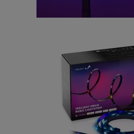
Удлини
Yeelig
Gen
Стои
Верн