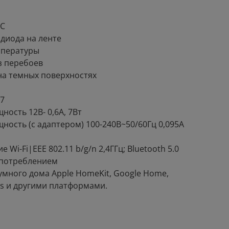
IC
диода на ленте
мпературы
з перебоев
на темных поверхностях
7
ость 12В- 0,6А, 7Вт
ость (с адаптером) 100-240В~50/60Гц 0,095А
Wi-Fi|EEE 802.11 b/g/n 2,4ГГц; Bluetooth 5.0
опотреблением
умного дома Apple HomeKit, Google Home,
gs и другими платформами.