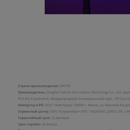
Страна происхождения:
КИТАЙ
Производитель:
Qingdao Yeelink Information Technology Co., Ltd. (Ци
Ф10-Б4, Строение Б, Международный инновационный парк, 169 Сонгли
Импортер в РБ:
ООО "Новотрэнд" 220040 г. Минск, ул. Максима Богда
Сервисный центр:
ООО «Сервисберг» УНП: 193261697, 220012, РБ, г.Минс
Гарантийный срок:
12 месяцев
Срок службы:
24 месяца