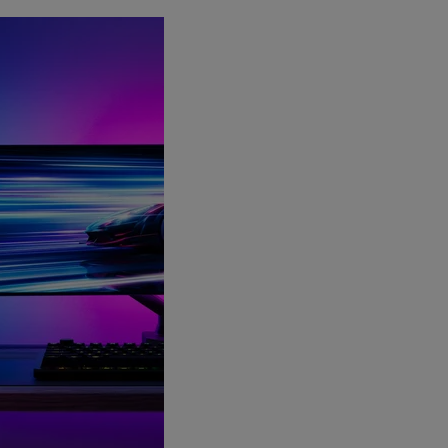
Умная светодиодная RGB-
лента Yeelight Lightstrip Pro
Gen 2