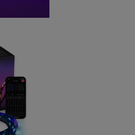
тель для ленты
Колонка Tronsmart Halo
Автодержатель
ht Lightstrip Pro
200 c 2 микрофонами
Stable Pro 
 2 Extension
6
13
6
руб/мес
руб/мес
руб/ме
.71
.05
.02
59
.00
649
.00
5
мость:
Стоимость:
Стоимость:
.69
.31
.22
4
13
4
ём до
Вернём до
Вернём до
Смотреть все аксессуары