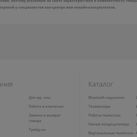
ния, поэтому указанные на сайте характеристики и комплектность товар
упкой у специалистов кол-центра или онлайн-консультантов.
ания
Каталог
Для юр. лиц
Bluetooth наушники
Работа в компании
Телевизоры
Замена и возврат
Роботы-пылесосы
товара
Умные кондиционеры
Трейд-ин
Вертикальные пылесосы