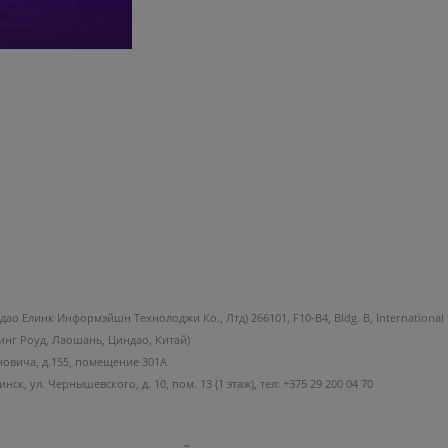
ндао Елинк Информэйшн Технолоджи Ко., Лтд) 266101, F10-B4, Bldg. B, International 
нг Роуд, Лаошань, Циндао, Китай)
новича, д.155, помещение 301А
к, ул. Чернышевского, д. 10, пом. 13 (1 этаж), тел: +375 29 200 04 70