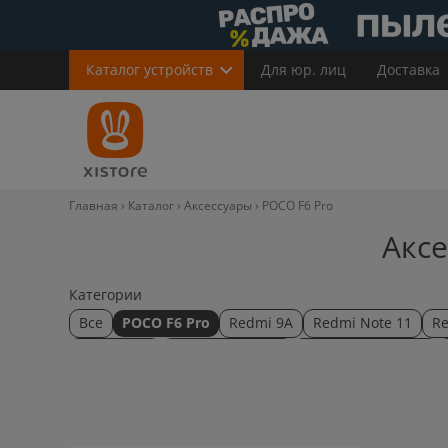
Каталог
устройств
Для юр. лиц
Доставка
Главная
Каталог
Аксессуары
POCO F6 Pro
Аксе
Категории
Все
POCO F6 Pro
Redmi 9A
Redmi Note 11
Re
Redmi 10A
POCO M4 Pro 5G
Redmi Note 10 Pro
Mi band 6
POCO X3
Остальное
Mi Smart Band 
70mai
70mai A200
70mai A400
70mai A510
7
70mai Omni X200
70mai Rearview S500
Amazfit B