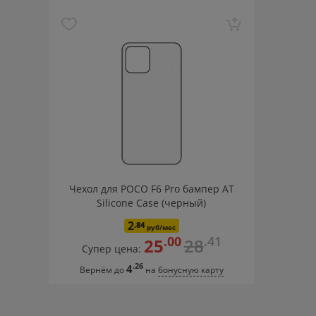
Amazfit GTR
Amazfit GTR 2
Amazfit GTR 3
Amazfi
Amazfit GTS 4
Amazfit GTS 4 mini
Amazfit Pop 3R
Apple iPhone 15 Pro
Apple iPhone 15 Pro Max
App
Apple iPhone 17 Pro Max
Canyon Badian SW68
DD
Enchen Beardo 2
Enchen Blackstone-C
Enchen Bo
Evolution WF-01
Evolution WF-03
Fifine
Haylou 2
HONOR 90 Lite
HONOR Band 9
HONOR X5 Plus
HOTO Electric Spin Scrubber
Infinix HOT 30
Infini
Mi Portable Photo Printer
Mi Power Bank 3 Ultra
M
Чехол для POCO F6 Pro бампер АТ
Miru BIP-005
Oclean Air / Air 2
Oclean Ease/Ease 
Silicone Case (черный)
POCO F5
POCO F6
POCO M6
POCO M6 Pro
PO
2
.84
руб/мес
Realme 10
Realme 11 Pro/11 Pro+
Realme 2 Pro
.00
.41
25
28
Супер цена:
Realme C63
Realme Pad
Realme Watch S
Redmi
.26
4
Вернём до
на
бонусную карту
Redmi A2 Plus
Redmi A3
Redmi A5
Redmi A7 Pr
Redmi Note 11 Pro Plus 5G
Redmi Note 12 Pro 4G