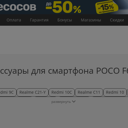
Оплата
Гарантия
Бонусы
Магазины
Скидки
ссуары для смартфона POCO F
dmi 9C
Realme C21-Y
Redmi 10C
Realme C11
Redmi 10
Redmi Note 11S
Mi 11 Lite
Xiaomi Band 8
Xiaomi Smart Ban
развернуть
4
Mi Smart Band 4c
POCO M3
Redmi 8A
Redmi Note 8
0mai A800
70mai A810
70mai Cam Pro
70mai Dash Cam Pro 
ip
Amazfit Bip 3
Amazfit Bip 3 Pro
Amazfit Bip 5
Amazfit Bip