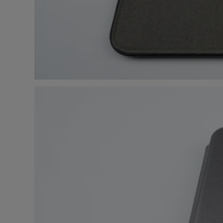
Стои
Верн