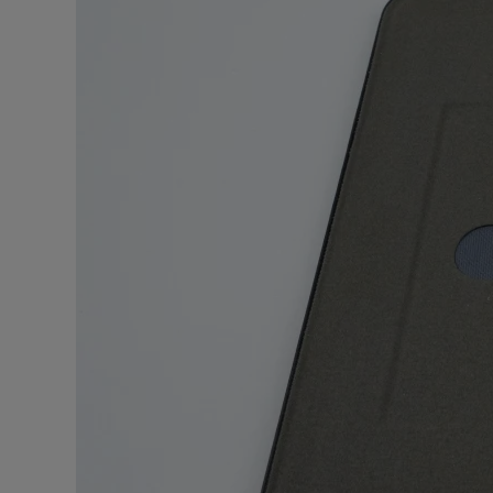
5.0
Фен Xia