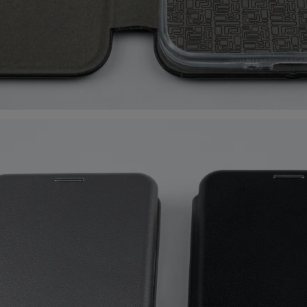
119
.00
39
.00
9
мость:
Стоимость:
Стоимость:
.41
.10
.50
5
3
4
ём до
Вернём до
Вернём до