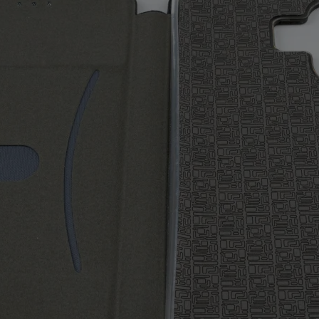
Чехол для POCO C65
книжкой AT (темно-зеленый)
Зарядное устройство
omi Mi Ionic Hair
Микрофонная с
Havit UC303 30W Dual
Dryer H300
Miru MIC0
Ports
2
4
1
руб/мес
руб/мес
руб/ме
.25
.43
.88