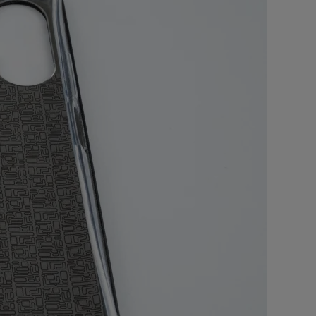
истема
01
с