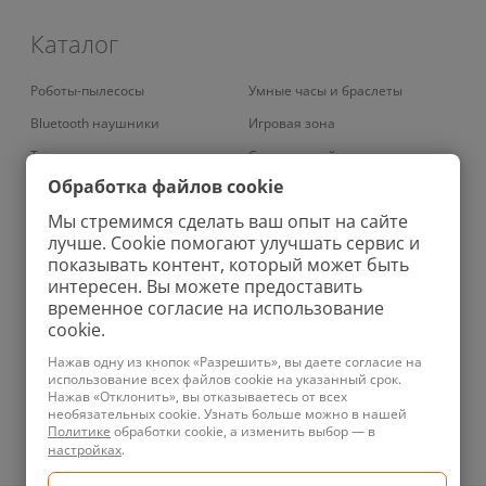
Каталог
Роботы-пылесосы
Умные часы и браслеты
Bluetooth наушники
Игровая зона
Телевизоры
Смарт-устройства
Обработка файлов cookie
Умные кондиционеры
Умный дом
Мы стремимся сделать ваш опыт на сайте
Вертикальные пылесосы
Аудио
лучше. Cookie помогают улучшать сервис и
Роботы-мойщики окон
Фены
показывать контент, который может быть
интересен. Вы можете предоставить
Колонки
Ирригаторы
временное согласие на использование
Проекторы
Зубные щетки
cookie.
Увлажнители
Велосипеды
Нажав одну из кнопок «Разрешить», вы даете согласие на
использование всех файлов cookie на указанный срок.
Планшеты
Зарядные устройства
Нажав «Отклонить», вы отказываетесь от всех
необязательных cookie. Узнать больше можно в нашей
Телефоны
Бритвы
Политике
обработки cookie, а изменить выбор — в
Техника для уборки
Ноутбуки
настройках
.