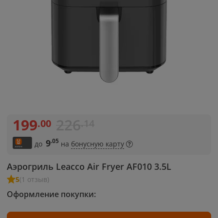
199
226
.00
.14
.05
9
до
на
бонусную карту
Аэрогриль Leacco Air Fryer AF010 3.5L
5
(1 отзыв)
Оформление покупки: