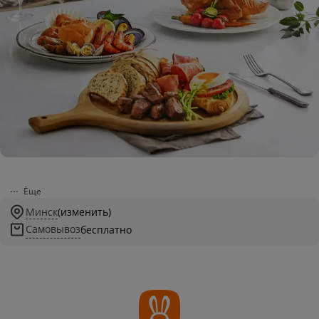
Ёще
Минск
(изменить)
Самовывоз
бесплатно