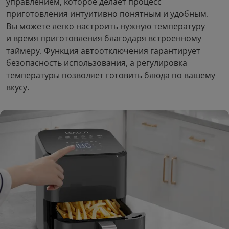
управлением, которое делает процесс
Зарядное устройство АТ 1
5.0
Портативная колонка
USB 1А с кабелем
приготовления интуитивно понятным и удобным.
Tronsmart Halo 110
MicroUSB
Вы можете легко настроить нужную температуру
6
1
и время приготовления благодаря встроенному
руб/мес
руб/мес
.42
.92
299
.00
16
.90
таймеру. Функция автоотключения гарантирует
Стоимость:
Стоимость:
безопасность использования, а регулировка
.59
.88
10
2
Вернём до
Вернём до
температуры позволяет готовить блюда по вашему
вкусу.