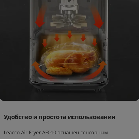
Аэрогриль Leacco Air Fryer
Удобство и простота использования
AF010 3.5L
Leacco Air Fryer AF010 оснащен сенсорным