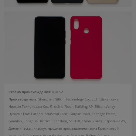
(Красный)
Зарядное устройство
Триммер Hyundai GC
Xiaomi 90W HyperCharge
1025
USB-A + 2 Type-C
2
6
руб/мес
руб/мес
.25
.36
119
.00
225
.00
Стоимость:
Стоимость:
.41
.50
5
10
Вернём до
Вернём до
Страна происхождения:
КИТАЙ
Производитель:
Shenzhen Nillkin Technology Co., Ltd. (Шэньчжэнь
Нилкин Технолоджи Ко., Лтд) 2nd Floor, Building A9, Silicon Valley
Dynamic Low-Carbon Industrial Zone, Guiyue Road, Zhangge Estate,
Guanlan, Longhua District, Shenzhen, 518110, China (2 этаж, Строение А9,
Динамическая низкоуглеродная промышленная зона Кремниевой
долины, Гуиуе роуд, Усадьба Чжанге, Гуанлан, Район Лунхуа,