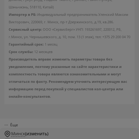
Шэньчжэнь, 518110, Китай)
Импортер в РБ:
Индивидуальный предприниматель Уленский Максим
Викторович, 220069, г. Минск, пр-т Дзержинского, д.19, кв.286.
Сервисный центр:
ООО «Сервисберг» УНП: 193261697, 220012, РБ,
г.Минск, ул. Чернышевского, д. 10, пом. 13 (1 этаж), тел: +375 29 200 04 70
Гарантийный срок:
1 месяц
Срок службы:
12 месяцев
Производитель вправе изменить параметры товара без
уведомления, поэтому указанные на сайте характеристики и
комплектность товара являются ознакомительными и могут
отличаться по факту. Рекомендуем уточнять интересующую вас
информацию перед покупкой у специалистов кол-центра или
онлайн-консультантов.
Ёще
Минск
(изменить)