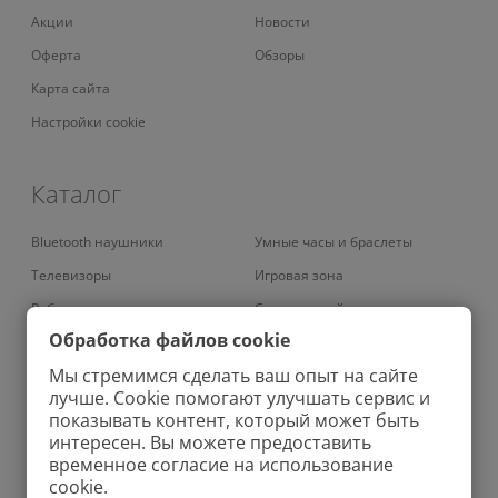
Акции
Новости
Оферта
Обзоры
Карта сайта
Настройки cookie
Каталог
Bluetooth наушники
Умные часы и браслеты
Телевизоры
Игровая зона
Роботы-пылесосы
Смарт-устройства
Обработка файлов cookie
Умные кондиционеры
Умный дом
Мы стремимся сделать ваш опыт на сайте
Вертикальные пылесосы
Аудио
лучше. Cookie помогают улучшать сервис и
Колонки
Велосипеды
показывать контент, который может быть
интересен. Вы можете предоставить
Проекторы
Зарядные устройства
временное согласие на использование
Роботы-мойщики окон
Бритвы
cookie.