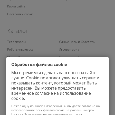
Карта сайта
Настройки cookie
Каталог
Телевизоры
Умные часы и браслеты
Роботы-пылесосы
Игровая зона
Bluetooth наушники
Смарт-устройства
Обработка файлов cookie
Умные кондиционеры
Умный дом
Мы стремимся сделать ваш опыт на сайте
Вертикальные пылесосы
Аудио
лучше. Cookie помогают улучшать сервис и
Колонки
Зарядные устройства
показывать контент, который может быть
интересен. Вы можете предоставить
Проекторы
Бритвы
временное согласие на использование
Роботы-мойщики окон
Ноутбуки
cookie.
Увлажнители
Фены
Нажав одну из кнопок «Разрешить», вы даете согласие на
использование всех файлов cookie на указанный срок.
Планшеты
Ирригаторы
Нажав «Отклонить», вы отказываетесь от всех