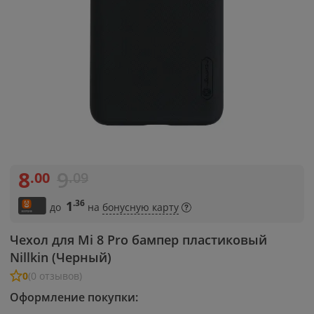
8
9
.00
.09
.36
1
до
на
бонусную карту
Чехол для Mi 8 Pro бампер пластиковый
Nillkin (Черный)
0
(0 отзывов)
Оформление покупки: