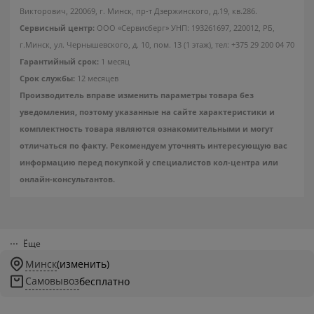
Викторович, 220069, г. Минск, пр-т Дзержинского, д.19, кв.286.
Сервисный центр:
ООО «Сервисберг» УНП: 193261697, 220012, РБ,
г.Минск, ул. Чернышевского, д. 10, пом. 13 (1 этаж), тел: +375 29 200 04 70
Гарантийный срок:
1 месяц
Срок службы:
12 месяцев
Производитель вправе изменить параметры товара без
уведомления, поэтому указанные на сайте характеристики и
комплектность товара являются ознакомительными и могут
отличаться по факту. Рекомендуем уточнять интересующую вас
информацию перед покупкой у специалистов кол-центра или
онлайн-консультантов.
Ёще
Минск
(изменить)
Самовывоз
бесплатно