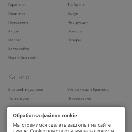
Гарантия
Трейд-ин
Политика
Выкуп
Положение
Инструкции
Акции
Новости
Оферта
Обзоры
Карта сайта
Настройки cookie
Каталог
Bluetooth наушники
Умные часы и браслеты
Телевизоры
Игровая зона
Роботы-пылесосы
Смарт-устройства
Обработка файлов cookie
Умные кондиционеры
Умный дом
Мы стремимся сделать ваш опыт на сайте
Вертикальные пылесосы
Аудио
лучше. Cookie помогают улучшать сервис и