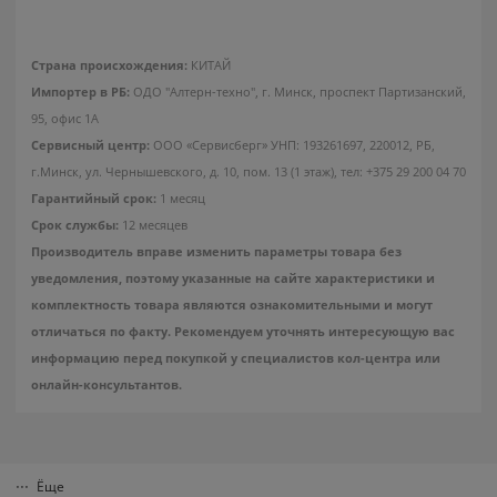
Стекло противоударное для
iPhone 16 AT Black
Страна происхождения:
КИТАЙ
Импортер в РБ:
ОДО "Алтерн-техно", г. Минск, проспект Партизанский,
95, офис 1А
Зарядное устройство
5.0
Отвертка Xiaomi Mi
Xiaomi 90W HyperCharge
Сервисный центр:
ООО «Сервисберг» УНП: 193261697, 220012, РБ,
Precision Screwdriver Kit
Combo
г.Минск, ул. Чернышевского, д. 10, пом. 13 (1 этаж), тел: +375 29 200 04 70
1
6
Гарантийный срок:
1 месяц
руб/мес
руб/мес
.88
.71
Срок службы:
12 месяцев
99
.00
59
.00
Стоимость:
Стоимость:
Производитель вправе изменить параметры товара без
.50
.69
4
4
Вернём до
Вернём до
уведомления, поэтому указанные на сайте характеристики и
комплектность товара являются ознакомительными и могут
отличаться по факту. Рекомендуем уточнять интересующую вас
информацию перед покупкой у специалистов кол-центра или
онлайн-консультантов.
Ёще