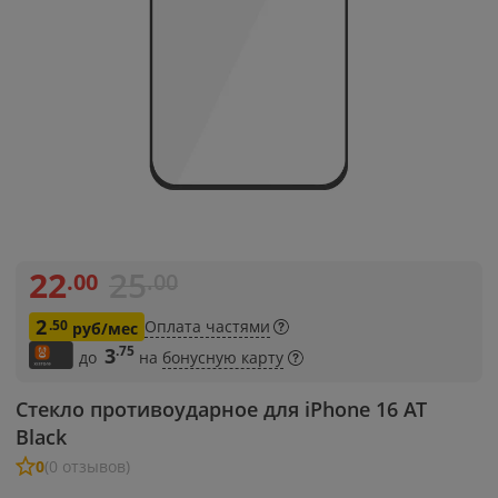
22
25
.00
.00
2
.50
Оплата частями
руб/мес
.75
3
до
на
бонусную карту
Стекло противоударное для iPhone 16 AT
Black
0
(0 отзывов)