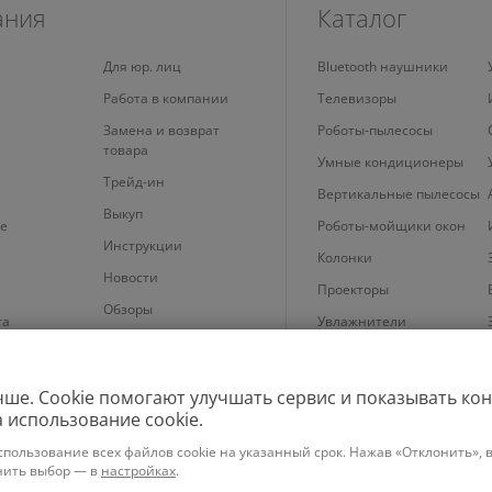
ания
Каталог
Для юр. лиц
Bluetooth наушники
Работа в компании
Телевизоры
Замена и возврат
Роботы-пылесосы
товара
Умные кондиционеры
Трейд-ин
Вертикальные пылесосы
Выкуп
е
Роботы-мойщики окон
Инструкции
Колонки
Новости
Проекторы
Обзоры
та
Увлажнители
 cookie
Планшеты
Телефоны
чше. Cookie помогают улучшать сервис и показывать кон
Техника для уборки
 использование cookie.
спользование всех файлов cookie на указанный срок. Нажав «Отклонить», в
енить выбор — в
настройках
.
месту регистрации ООО «Новотрэнд»: +375292357070