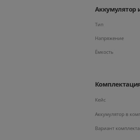
Аккумулятор 
Стои
Тип
Вернё
Напряжение
Ёмкость
Комплектаци
Кейс
Аккумулятор в ком
Вариант комплект