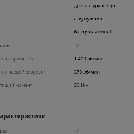
дрель-шуруповерт
аккумулятор
быстрозажимной
трон
рость вращения
1 400 об/мин
 на первой скорости
370 об/мин
тящий момент
30 Н·м
характеристики
тов