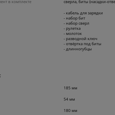
мент в комплекте
сверла, биты (насадки-отв
- кабель для зарядки
- набор бит
- набор сверл
- рулетка
- молоток
- разводной ключ
- отвёртка под биты
- длинногубцы
с
185 мм
54 мм
180 мм