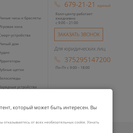
679-21-21
единый
Колл-центр работает
Умные часы и браслеты
ежедневно
с 9:00 – 21:00
Игровая зона
ЗАКАЗАТЬ ЗВОНОК
Смарт-устройства
Умный дом
Для юридических лиц
Аудио
375295147200
Ирригаторы
Пн-Пт с 9:00 – 18:00
Зубные щетки
Велосипеды
Зарядные устройства
Бритвы
Ноутбуки
тент, который может быть интересен. Вы
Фены
ы отказываетесь от всех необязательных cookie. Узнать