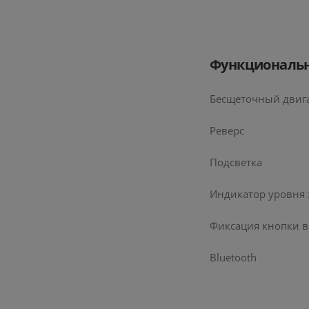
Функциональн
Бесщеточный двиг
Реверс
Подсветка
Индикатор уровня 
Фиксация кнопки 
Bluetooth
5.0
Порта
Tron