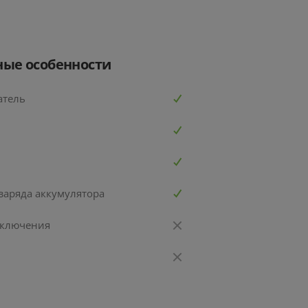
ые особенности
атель
Набор инструментов с
заряда аккумулятора
дрелью-шуруповертом
HOTO Brushless Drill Tool Set
включения
12V
Сетевое зарядное
тивная колонка
Штопор HOTO El
устройство DP WC-250 2
smart Halo 110
Wine Open