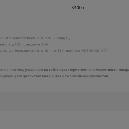
3400 г
No.50 Moganshan Road, M50 Park, Building 45,
новича, д.155, помещение 301А
к, ул. Чернышевского, д. 10, пом. 13 (1 этаж), тел: +375 29 200 04 70
ния, поэтому указанные на сайте характеристики и комплектность товар
упкой у специалистов кол-центра или онлайн-консультантов.