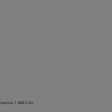
с
9
.00
настка, 1 АКБ 2 Ач