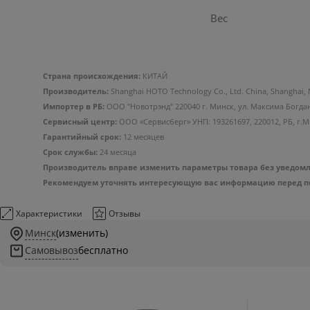
Вес
Страна происхождения:
КИТАЙ
Производитель:
Shanghai HOTO Technology Co., Ltd. China, Shanghai, 
Импортер в РБ:
ООО "Новотрэнд" 220040 г. Минск, ул. Максима Богда
Сервисный центр:
ООО «Сервисберг» УНП: 193261697, 220012, РБ, г.Минс
Гарантийный срок:
12 месяцев
Срок службы:
24 месяца
Производитель вправе изменить параметры товара без уведомле
Рекомендуем уточнять интересующую вас информацию перед пок
Характеристики
Отзывы
Минск
(изменить)
Самовывоз
бесплатно