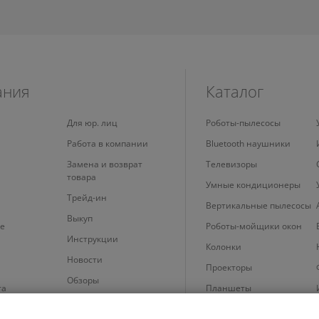
ания
Каталог
Для юр. лиц
Роботы-пылесосы
Работа в компании
Bluetooth наушники
Замена и возврат
Телевизоры
товара
Умные кондиционеры
Трейд-ин
Вертикальные пылесосы
Выкуп
е
Роботы-мойщики окон
Инструкции
Колонки
Новости
Проекторы
Обзоры
та
Планшеты
 cookie
Увлажнители