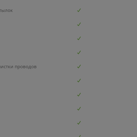
Батарейки ААA GP Super
тка HOTO Self-
Колонка для ве
LR03/24AETA21EAN-2S2
ng Tape Measure
Sven PS-10
тылок
2шт.
3
0
14
руб/мес
руб/мес
руб/м
.30
.67
.00
25
.00
5
.90
6
мость:
Стоимость:
Стоимость:
.31
.01
.28
2
1
14
ём до
Вернём до
Вернём до
чистки проводов