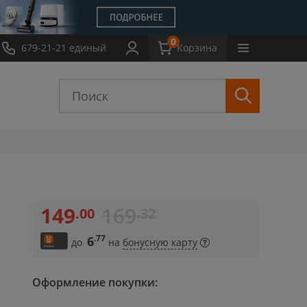
0
Обмен
679-21-21 единый
Выкуп
Новости
Обзоры
Корзина
Инструкции
149
169
.00
.32
.77
6
до
на
бонусную карту
Оформление покупки: