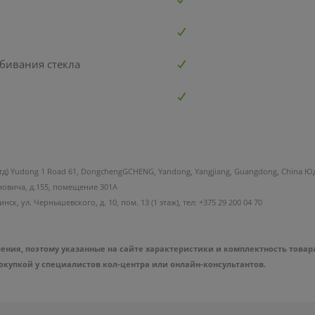
бивания стекла
, Лтд) Yudong 1 Road 61, DongchengGCHENG, Yandong, Yangjiang, Guangdong, China 
новича, д.155, помещение 301А
к, ул. Чернышевского, д. 10, пом. 13 (1 этаж), тел: +375 29 200 04 70
ния, поэтому указанные на сайте характеристики и комплектность товар
упкой у специалистов кол-центра или онлайн-консультантов.