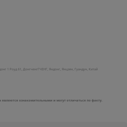
Юдонг 1 Роуд 61, ДонгченгГЧЕНГ, Яндонг, Янцзян, Гуандун, Китай
а являются ознакомительными и могут отличаться по факту.