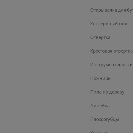
Руле
locki
Открывалка для бу
Консервный нож
Стои
Отвертка
Верн
Крестовая отвертка
Инструмент для за
Ножницы
Пила по дереву
Линейка
Плоскогубцы
Кусачки