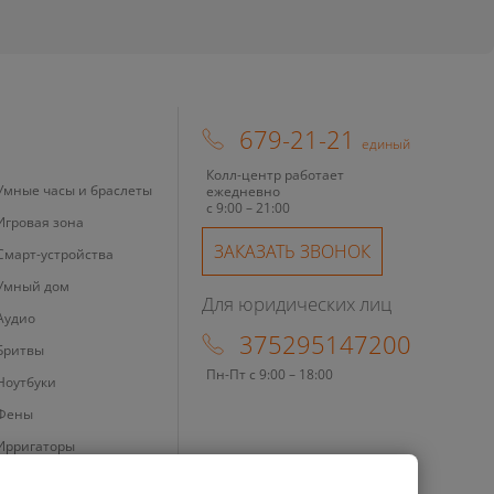
679-21-21
единый
Колл-центр работает
Умные часы и браслеты
ежедневно
с 9:00 – 21:00
Игровая зона
ЗАКАЗАТЬ ЗВОНОК
Смарт-устройства
Умный дом
Для юридических лиц
Аудио
375295147200
Бритвы
Пн-Пт с 9:00 – 18:00
Ноутбуки
Фены
Ирригаторы
Зубные щетки