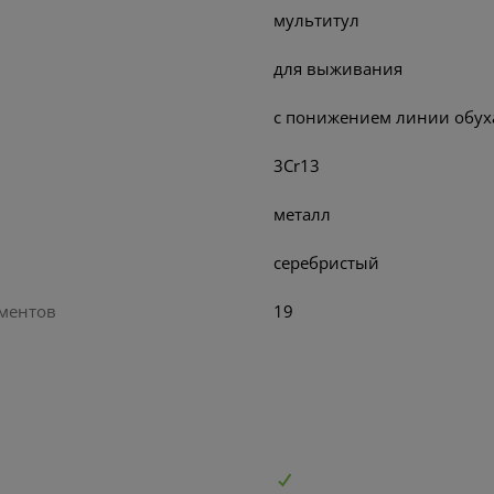
мультитул
для выживания
с понижением линии обух
3Cr13
металл
серебристый
ументов
19
Мультитул NexTool Flagship
Captain Multi Tool