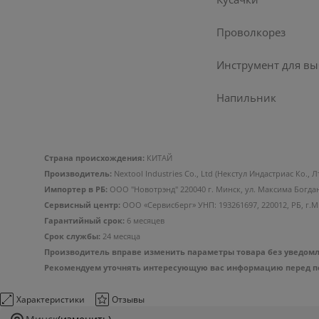
Проволкорез
Инструмент для вы
Напильник
Страна происхождения:
КИТАЙ
Производитель:
Nextool Industries Co., Ltd (Некстул Индастриас Ко.
Импортер в РБ:
ООО "Новотрэнд" 220040 г. Минск, ул. Максима Богда
Сервисный центр:
ООО «Сервисберг» УНП: 193261697, 220012, РБ, г.Минс
Гарантийный срок:
6 месяцев
Срок службы:
24 месяца
Производитель вправе изменить параметры товара без уведомле
Рекомендуем уточнять интересующую вас информацию перед пок
Характеристики
Отзывы