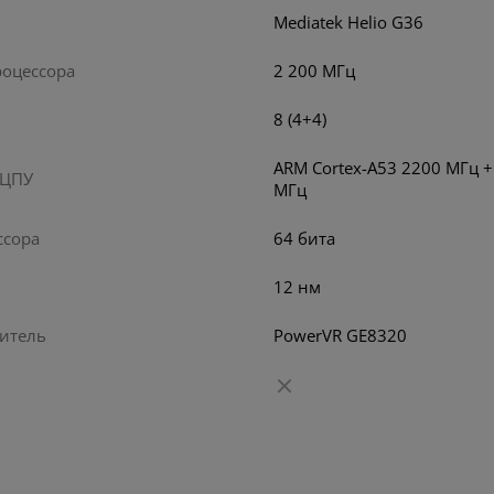
5
.90
499
.00
6
имость:
Стоимость:
Стоимость:
Mediatek Helio G36
.01
.56
.31
1
12
13
ём до
Вернём до
Вернём до
роцессора
2 200 МГц
8 (4+4)
ARM Cortex-A53 2200 МГц +
 ЦПУ
МГц
ссора
64 бита
12 нм
итель
PowerVR GE8320