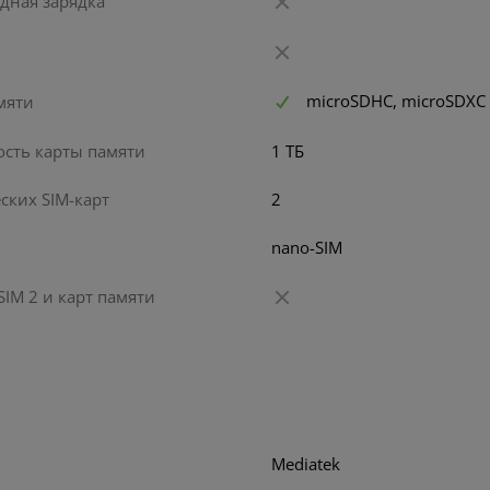
дная зарядка
microSDHC, microSDXC
мяти
сть карты памяти
1 ТБ
ских SIM-карт
2
nano-SIM
Смартфон HONOR X5b
IM 2 и карт памяти
5.0
ки GP Super ААА
Колонка Tronsma
Массажер Picooc H1 Heat
2 шт
200 c 2 микро
0
12
13
Mediatek
руб/мес
руб/мес
руб/м
.67
.31
.05