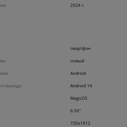
нок
2024 г.
смартфон
тва
новый
тема
Android
нт выхода
Android 14
MagicOS
6.56"
720x1612