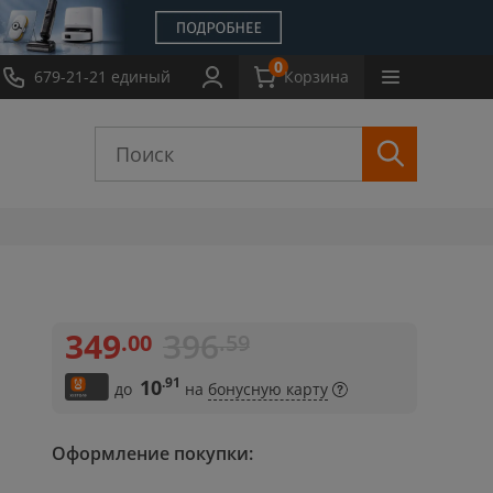
0
Обмен
679-21-21 единый
Выкуп
Новости
Обзоры
Корзина
Инструкции
349
396
.00
.59
.91
10
до
на
бонусную карту
Оформление покупки: