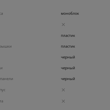
са
моноблок
пластик
крышки
пластик
черный
ки
черный
 панели
черный
пус
та