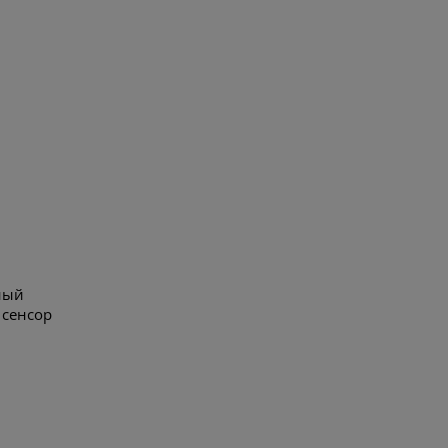
ный
 сенсор