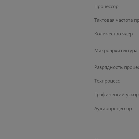
Сто
Процессор
Верн
Тактовая частота п
Количество ядер
Микроархитектура
Разрядность проце
Техпроцесс
Графический ускор
Аудиопроцессор