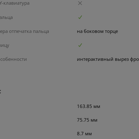
Y-клавиатура
пальца
ера отпечатка пальца
на боковом торце
лицу
собенности
интерактивный вырез фр
с
163.85 мм
75.75 мм
8.7 мм