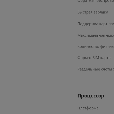
Обратная беспрово
Быстрая зарядка
Поддержка карт па
Максимальная емко
Количество физиче
Формат SIM-карты
Раздельные слоты S
Батарей
Процессор
Платформа