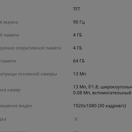
TFT
я экрана
90 Гц
й памяти
4 ГБ
ирение оперативной памяти
4 ГБ
 памяти
64 ГБ
матрицы основной камеры
13 Мп
13 Мп, f/1.8, широкоуголь
ока камер
0.08 Мп, вспомогательный
решение видео
1920x1080 (30 кадров/с)
дка