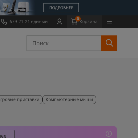
0
Обмен
679-21-21 единый
Выкуп
Новости
Обзоры
Корзина
Инструкции
гровые приставки
Компьютерные мыши
нее