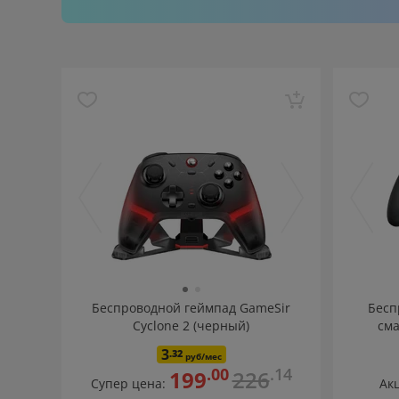
Беспроводной геймпад GameSir
Бесп
Cyclone 2 (черный)
сма
3
.32
руб/мес
.00
.14
199
226
Супер цена:
Ак