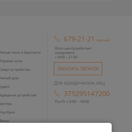
679-21-21
единый
Колл-центр работает
Умные часы и браслеты
ежедневно
с 9:00 – 21:00
Игровая зона
ЗАКАЗАТЬ ЗВОНОК
Смарт-устройства
Умный дом
Для юридических лиц
Аудио
375295147200
Зарядные устройства
Пн-Пт с 9:00 – 18:00
Бритвы
Ноутбуки
Фены
Ирригаторы