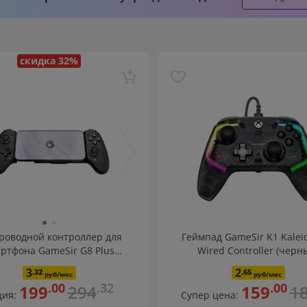
скидка 32%
роводной контроллер для
Геймпад GameSir K1 Kalei
ртфона GameSir G8 Plus
Wired Controller (черн
Bluetooth
3
2
.32
.65
руб/мес
руб/мес
.00
.32
.00
199
294
159
1
ция:
Супер цена: