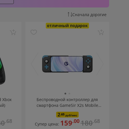
Сначала дорогие
отличный подарок
d Xbox
Беспроводной контроллер для
ый)
смартфона GameSir X2s Mobile
Controller Bluetooth
2
.65
руб/мес
.68
.00
.68
80
159
180
Супер цена: