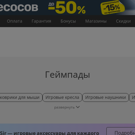
Оплата
Гарантия
Бонусы
Магазины
Скидки
Геймпады
 коврики для мыши
Игровые кресла
Игровые наушники
И
развернуть
Подроб
ir — игровые аксессуары для каждого