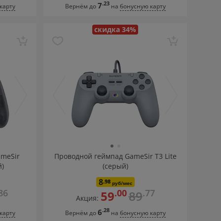
.23
7
карту
Вернём до
на
бонусную карту
скидка 34%
ameSir
Проводной геймпад GameSir T3 Lite
й)
(серый)
8
.98
руб/мес
86
.00
.77
59
89
Акция:
.28
6
карту
Вернём до
на
бонусную карту