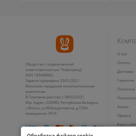
Комп
О нас
Оплата
Общество с ограниченной
ответственностью "Новотрэнд"
Доставка
УНП 193498963
Гарантия
Зарегистрировано 25/01/2021
Минским городским исполнительным
Политика
комитетом
В Торговом реестре с 08/02/2021
Положени
Юр. Адрес: 220040, Республика Беларусь
Акции
г.Минск, ул.М.Богдановича, д.155А
помещение 301А
Оферта
Карта сай
Настройки
Обработка файлов cookie