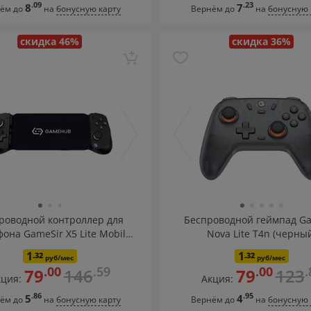
.09
.23
8
7
ём до
на
бонусную карту
Вернём до
на
бонусную 
скидка 46%
скидка 36%
роводной контроллер для
Беспроводной геймпад G
она GameSir X5 Lite Mobile
Nova Lite T4n (черны
ntroller Type-C (черный)
1
1
.32
.32
руб/мес
руб/мес
.00
.59
.00
.
79
146
79
123
ция:
Акция:
.86
.95
5
4
ём до
на
бонусную карту
Вернём до
на
бонусную 