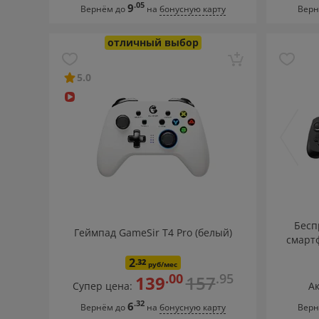
.05
9
Вернём до
на
бонусную карту
Верн
отличный выбор
5.0
Бесп
Геймпад GameSir T4 Pro (белый)
смартф
Co
2
.32
руб/мес
.00
.95
139
157
Супер цена:
Ак
.32
6
Вернём до
на
бонусную карту
Верн