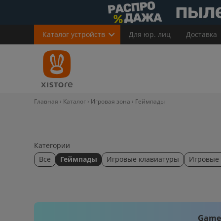
Каталог
устройств
Для юр. лиц
Доставка
Главная
Каталог
Игровая зона
Геймпады
Категории
Все
Геймпады
Игровые клавиатуры
Игровые
Микрофоны
Мониторы
Столы компьютерные
GameS