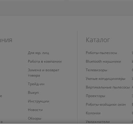
ания
Каталог
Для юр. лиц
Роботы-пылесосы
Работа в компании
Bluetooth наушники
Замена и возврат
Телевизоры
товара
Умные кондиционеры
Трейд-ин
Вертикальные пылесосы
Выкуп
е
Проекторы
Инструкции
Роботы-мойщики окон
Новости
Колонки
Обзоры
та
Увлажнители
 cookie
Планшеты