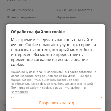
Роботы-пылесосы
Умные часы и браслеты
Bluetooth наушники
Игровая зона
Телевизоры
Смарт-устройства
Обработка файлов cookie
Умные кондиционеры
Умный дом
Мы стремимся сделать ваш опыт на сайте
Вертикальные пылесосы
Аудио
лучше. Cookie помогают улучшать сервис и
Роботы-мойщики окон
Бритвы
показывать контент, который может быть
интересен. Вы можете предоставить
Колонки
Ноутбуки
временное согласие на использование
Проекторы
Фены
cookie.
Планшеты
Ирригаторы
Нажав одну из кнопок «Разрешить», вы даете согласие на
использование всех файлов cookie на указанный срок.
Увлажнители
Зубные щетки
Нажав «Отклонить», вы отказываетесь от всех
необязательных cookie. Узнать больше можно в нашей
Телефоны
Велосипеды
Политике
обработки cookie, а изменить выбор — в
Техника для уборки
Зарядные устройства
настройках
.
Контакты для обращений покупателей по вопросам нарушения их прав:
- Контакт уполномоченного лица и представителя местного исполнительного органа по месту
регистрации ООО «Новотрэнд»: +375292357070