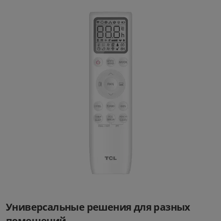
Умный кондиционер TCL
GentleCool TAC-
09CHSD/TPG11IHB (белый)
Универсальные решения для разных
помещений