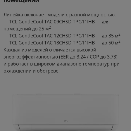
Переходник для
5.0
Линейка включает модели с разной мощностью:
Электробритва Soocas S5
наушников АТ Type-C -
— TCL GentleCool TAC 09CHSD TPG11IHB — для
3.5 мм
2
помещений до 25 м
3
1
руб/мес
руб/мес
.58
.93
2
— TCL GentleCool TAC 12CHSD TPG11IHB — до 35 м
169
.00
17
.00
Стоимость:
Стоимость:
2
— TCL GentleCool TAC 18CHSD TPG11IHB — до 50 м
.59
.90
8
2
Каждая из моделей отличается высокой
Вернём до
Вернём до
энергоэффективностью (EER до 3.24 / COP до 3.73)
и работает в широком диапазоне температур при
охлаждении и обогреве.