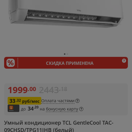
СКИДКА ПРИМЕНЕНА
1999
2443
.00
.18
33
.32
Оплата частями
руб/мес
.20
34
до
на
бонусную карту
Умный кондиционер TCL GentleCool TAC-
09CHSD/TPG11IHB (белый)