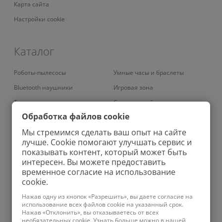
Карта сайта
Настройки cookie
Каталог
Роботы-пылесосы
Умные часы и браслеты
Bluetooth наушники
Игровая зона
Телевизоры
Смарт-устройства
Обработка файлов cookie
Умные кондиционеры
Умный дом
Мы стремимся сделать ваш опыт на сайте
Вертикальные пылесосы
Аудио
лучше. Cookie помогают улучшать сервис и
Проекторы
Зарядные устройства
показывать контент, который может быть
интересен. Вы можете предоставить
Роботы-мойщики окон
Бритвы
временное согласие на использование
Колонки
Ноутбуки
cookie.
Увлажнители
Фены
Нажав одну из кнопок «Разрешить», вы даете согласие на
использование всех файлов cookie на указанный срок.
Планшеты
Ирригаторы
Нажав «Отклонить», вы отказываетесь от всех
необязательных cookie. Узнать больше можно в нашей
Телефоны
Зубные щетки