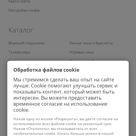
Карта сайта
Настройки cookie
Каталог
Bluetooth наушники
Умные часы и браслеты
Телевизоры
Игровая зона
Роботы-пылесосы
Смарт-устройства
Обработка файлов cookie
Умные кондиционеры
Умный дом
Мы стремимся сделать ваш опыт на сайте
Вертикальные пылесосы
Аудио
лучше. Cookie помогают улучшать сервис и
Колонки
Велосипеды
показывать контент, который может быть
интересен. Вы можете предоставить
Проекторы
Зарядные устройства
временное согласие на использование
Роботы-мойщики окон
Бритвы
cookie.
Увлажнители
Ноутбуки
Нажав одну из кнопок «Разрешить», вы даете согласие на
использование всех файлов cookie на указанный срок.
Планшеты
Фены
Нажав «Отклонить», вы отказываетесь от всех
необязательных cookie. Узнать больше можно в нашей
Телефоны
Ирригаторы