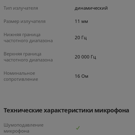
Тип излучателя
динамический
Пуско-зарядное
Аккумуляторный
5.0
5.0
устройство Baseus BS-
опрыскиватель GPT
Размер излучателя
11 мм
CH001
Storm Gun 2
4
1
руб/мес
руб/мес
.34
.78
Нижняя граница
20 Гц
229
.00
59
.00
частотного диапазона
Стоимость:
Стоимость:
.16
.27
7
4
Вернём до
Вернём до
Верхняя граница
20 000 Гц
частотного диапазона
Номинальное
16 Ом
сопротивление
Технические характеристики микрофона
Шумоподавление
микрофона