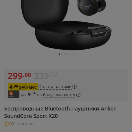
299
339
.00
.77
4
.98
Оплата частями
руб/мес
.34
9
до
на
бонусную карту
Беспроводные Bluetooth наушники Anker
SoundCore Sport X20
0
(0 отзывов)