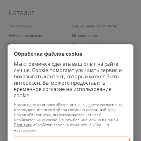
Каталог
Телевизоры
Умные часы и браслеты
Роботы-пылесосы
Игровая зона
Bluetooth наушники
Смарт-устройства
Обработка файлов cookie
Умные кондиционеры
Умный дом
Мы стремимся сделать ваш опыт на сайте
Вертикальные пылесосы
Аудио
лучше. Cookie помогают улучшать сервис и
Колонки
Зарядные устройства
показывать контент, который может быть
интересен. Вы можете предоставить
Проекторы
Ноутбуки
временное согласие на использование
Роботы-мойщики окон
Бритвы
cookie.
Увлажнители
Фены
Нажав одну из кнопок «Разрешить», вы даете согласие на
использование всех файлов cookie на указанный срок.
Планшеты
Ирригаторы
Нажав «Отклонить», вы отказываетесь от всех
необязательных cookie. Узнать больше можно в нашей
Телефоны
Зубные щетки
Политике
обработки cookie, а изменить выбор — в
Техника для уборки
Велосипеды
настройках
.