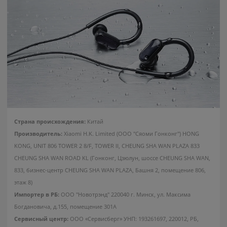
Термосумка Miru 23,5л
Зарядное устройство
9033
ECOVINKA 67 Вт
5
5
руб/мес
руб/мес
.67
.57
49
.90
49
.00
Стоимость:
Стоимость:
.97
.90
3
3
Вернём до
Вернём до
Страна происхождения:
Китай
Производитель:
Xiaomi H.K. Limited (ООО "Сяоми Гонконг") HONG
KONG, UNIT 806 TOWER 2 8/F, TOWER II, CHEUNG SHA WAN PLAZA 833
CHEUNG SHA WAN ROAD KL (Гонконг, Цзюлун, шоссе CHEUNG SHA WAN,
833, бизнес-центр CHEUNG SHA WAN PLAZA, Башня 2, помещение 806,
этаж 8)
Импортер в РБ:
ООО "Новотрэнд" 220040 г. Минск, ул. Максима
Богдановича, д.155, помещение 301А
Сервисный центр:
ООО «Сервисберг» УНП: 193261697, 220012, РБ,