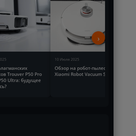
›
2025
10 Июля 2025
флагманских
Обзор на робот-пылесос
ов Trouver P50 Pro
Xiaomi Robot Vacuum S20+
P50 Ultra: будущее
сь?