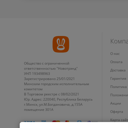
Комп
О нас
Оплата
Общество с ограниченной
ответственностью "Новотрэнд"
Доставка
УНП 193498963
Гарантия
Зарегистрировано 25/01/2021
Минским городским исполнительным
Политика
комитетом
В Торговом реестре с 08/02/2021
Положени
Юр. Адрес: 220040, Республика Беларусь
Акции
г.Минск, ул.М.Богдановича, д.155А
помещение 301А
Оферта
Карта сай