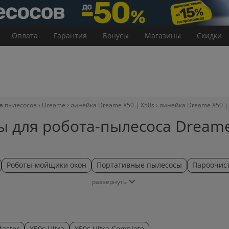
Оплата
Гарантия
Бонусы
Магазины
Скидки
ов пылесосов
Dreame
линейка Dreame X50 | X50s
линейка Dreame X50 |
ы для робота-пылесоса Dreame
Роботы-мойщики окон
Портативные пылесосы
Пароочис
сов
Аксессуары для вертикальных пылесосов
Аксессуары д
развернуть
Master
X50s Ultra
X50s Ultra Complete