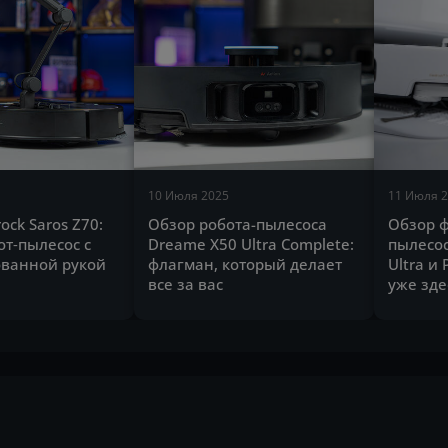
10 Июля 2025
11 Июля 
ock Saros Z70:
Обзор робота-пылесоса
Обзор 
т‑пылесос с
Dreame X50 Ultra Complete:
пылесос
ванной рукой
флагман, который делает
Ultra и 
все за вас
уже зде