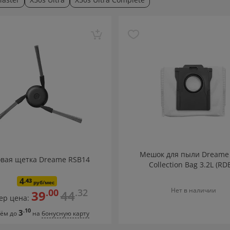
Мешок для пыли Dreame
овая щетка Dreame RSB14
Collection Bag 3.2L (RD
4
.43
руб/мес
Нет в наличии
.00
.32
39
44
ер цена:
.10
3
ём до
на
бонусную карту