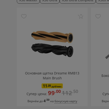
Основная щетка Dreame RMB13
Бок
Main Brush
11
.25
руб/мес
.00
.50
99
112
Супер цена:
Суп
.50
4
Вернём до
на
бонусную карту
Верн