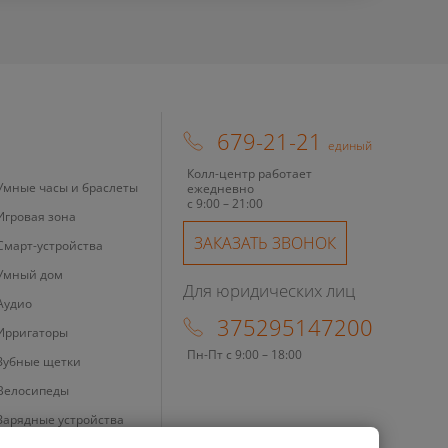
679-21-21
единый
Колл-центр работает
Умные часы и браслеты
ежедневно
с 9:00 – 21:00
Игровая зона
ЗАКАЗАТЬ ЗВОНОК
Смарт-устройства
Умный дом
Для юридических лиц
Аудио
375295147200
Ирригаторы
Пн-Пт с 9:00 – 18:00
Зубные щетки
Велосипеды
Зарядные устройства