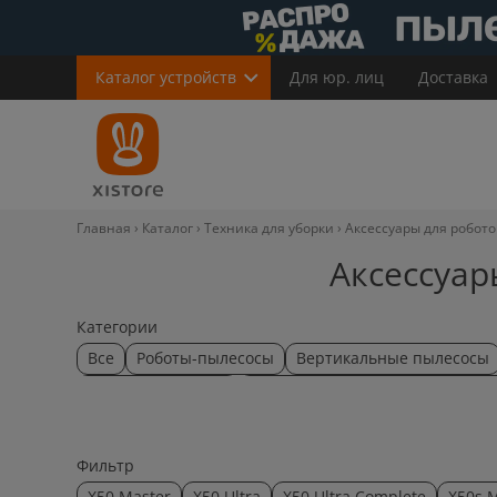
Каталог
устройств
Для юр. лиц
Доставка
Главная
Каталог
Техника для уборки
Аксессуары для робот
Аксессуар
Категории
Все
Роботы-пылесосы
Вертикальные пылесосы
Щетки для уборки
Аксессуары для роботов пылесо
Фильтр
X50 Master
X50 Ultra
X50 Ultra Complete
X50s 