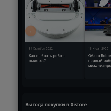
‹
31 Октября 2022
18 Июля 2025
Как выбрать робот-
Обзор Robor
пылесос?
первый робо
механизиро
Выгода покупки в Xistore