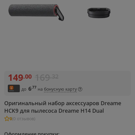
149
169
.00
.32
.77
6
до
на
бонусную карту
Оригинальный набор аксессуаров Dreame
HCK9 для пылесоса Dreame H14 Dual
0
(0 отзывов)
Оформление покупки: