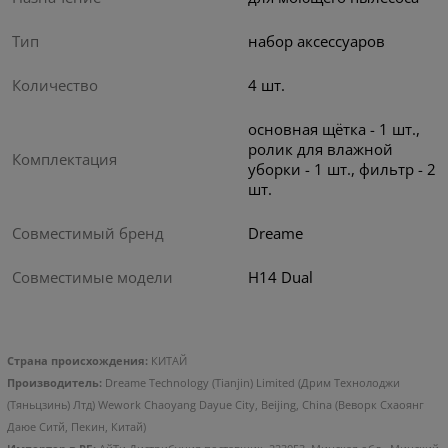
Тип
набор аксессуаров
Количество
4 шт.
основная щётка - 1 шт.,
ролик для влажной
Комплектация
уборки - 1 шт., фильтр - 2
шт.
Совместимый бренд
Dreame
Совместимые модели
H14 Dual
Оригинальный набор
аксессуаров Dreame HCK9
Страна происхождения:
КИТАЙ
для пылесоса Dreame H14
Производитель:
Dreame Technology (Tianjin) Limited (Дрим Технолоджи
Dual
(Тяньцзинь) Лтд) Wework Chaoyang Dayue City, Beijing, China (Веворк Схаоянг
Даюе Ситй, Пекин, Китай)