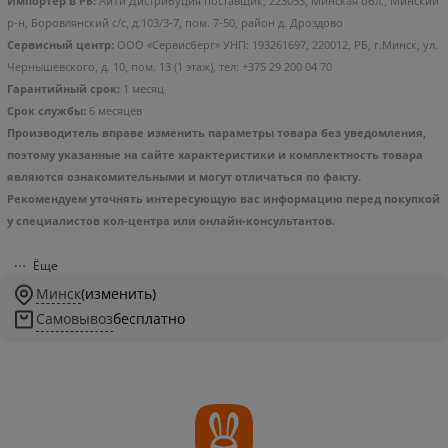
Импортер в РБ:
АйТи Дистрибуция поставщик, 223053, Минская обл., Минский
Зарядное устройство АТ 1
Микрофонная система
р-н, Боровлянский с/с, д.103/3-7, пом. 7-50, район д. Дроздово
USB 1А с кабелем
Miru MIC001
Сервисный центр:
ООО «Сервисберг» УНП: 193261697, 220012, РБ, г.Минск, ул.
MicroUSB
Чернышевского, д. 10, пом. 13 (1 этаж), тел: +375 29 200 04 70
1
1
руб/мес
руб/мес
.92
.88
Гарантийный срок:
1 месяц
16
.90
99
.00
Срок службы:
6 месяцев
Стоимость:
Стоимость:
Производитель вправе изменить параметры товара без уведомления,
.88
.50
2
4
Вернём до
Вернём до
поэтому указанные на сайте характеристики и комплектность товара
являются ознакомительными и могут отличаться по факту.
Рекомендуем уточнять интересующую вас информацию перед покупкой
у специалистов кол-центра или онлайн-консультантов.
Ёще
Минск
(изменить)
Самовывоз
бесплатно