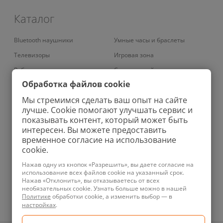
Каталог
Bluetooth наушники
Умные часы и браслеты
Телевизоры
Игровая зона
Роботы-пылесосы
Смарт-устройства
Обработка файлов cookie
Умные кондиционеры
Умный дом
Мы стремимся сделать ваш опыт на сайте
Вертикальные пылесосы
Аудио
лучше. Cookie помогают улучшать сервис и
Роботы-мойщики окон
Ирригаторы
показывать контент, который может быть
интересен. Вы можете предоставить
Колонки
Зубные щетки
временное согласие на использование
Проекторы
Велосипеды
cookie.
Увлажнители
Зарядные устройства
Нажав одну из кнопок «Разрешить», вы даете согласие на
использование всех файлов cookie на указанный срок.
Планшеты
Бритвы
Нажав «Отклонить», вы отказываетесь от всех
необязательных cookie. Узнать больше можно в нашей
Телефоны
Ноутбуки
Политике
обработки cookie, а изменить выбор — в
Техника для уборки
Фены
настройках
.